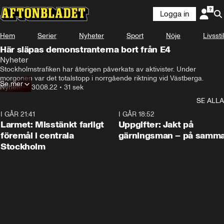
Logga in
Hem
Serier
Nyheter
Sport
Nöje
Livsstil
Här släpas demonstranterna bort från E4
Nyheter
Stockholmstrafiken har återigen påverkats av aktivister. Under 
morgonen var det totalstopp i norrgående riktning vid Västberga.
Se mer
Nyheter
•
30.08.22
•
31 sek
SE ALLA
I GÅR 21:41
0:35
I GÅR 18:52
Larmet: Misstänkt farligt
Uppgifter: Jakt på
föremål i centrala
gärningsman – på samma
Stockholm