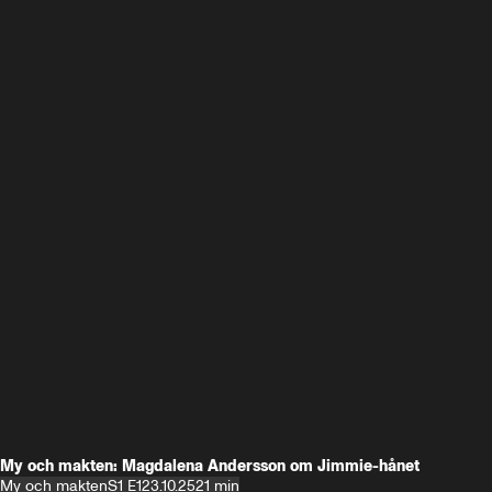
My och makten: Magdalena Andersson om Jimmie-hånet
My och makten
S1 E1
23.10.25
21 min