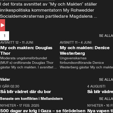
I det första avsnittet av ”My och Makten” ställer 
inrikespolitiska kommentatorn My Rohwedder 
Socialdemokraternas partiledare Magdalena 
Andersson till svars.
1
SE ALLA
AVSNITT 12
•
11 JUNI
26:27
AVSNITT 11
•
4 JUNI
2
My och makten: Douglas
My och makten: Denice
Thor
Westerberg
Moderata ungdomsförbundet 
Ungsvenskarnas 
(MUF:s) ordförande Douglas Thor 
förbundsordförande Denice 
gästar My och makten. I avsnittet 
Westerberg gästar My och makten.
diskuteras tonårsutvisningarna och 
avsnittet diskuteras migrationsfrå
hur Moderaterna ska locka väljare till 
och hur SD ska locka kvinnliga 
Väder
SE ALLA
valet i höst. 
väljare. 
I GÅR 02:30
1:06
4 AUGUSTI
Så blir vädret där du bor
Så blir vädr
Senaste om konflikten i Mellanöstern
SE ALLA
NYHETER
•
17 FEB. 2025
0:45
NYHETER
•
16 F
500 dagar av krig i Gaza – se förödelsen
Nya vapen ti