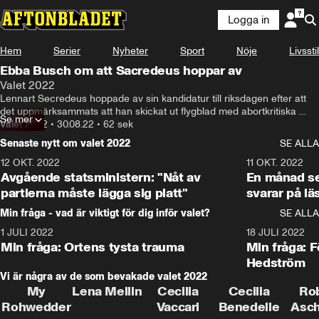
Logga in
Hem
Serier
Nyheter
Sport
Nöje
Livsstil
Ebba Busch om att Sacredeus hoppar av
Valet 2022
Lennart Secredeus hoppade av sin kandidatur till riksdagen efter att 
det uppmärksammats att han skickat ut flygblad med abortkritiska 
Se mer
budskap.

Valet 2022
•
30.08.22
•
62 sek
Senaste nytt om valet 2022
SE ALLA
I SVT:s utfrågning fick partiledaren Ebba Busch frågan om vad hon 
tycker om beslutet.

12 OKT. 2022
16:10
11 OKT. 2022
Avgående statsministern: "Nåt av
En månad s
– Jag tycker att det var ett bra beslut. Det är viktigt att inte skapa 
partierna måste lägga sig platt"
svarar på lä
otydlighet kring var vi står. Vi tycker att svensk aborträtt är bra och vi 
Min fråga - vad är viktigt för dig inför valet?
SE ALLA
kommer stå bakom den, säger hon.
1 JULI 2022
8:57
18 JULI 2022
Min fråga: Ortens tysta trauma
Min fråga: 
Hedström
Vi är några av de som bevakade valet 2022
My
Lena Mellin
Cecilia
Cecilia
Ro
Rohwedder
Vaccari
Benedelle
Asc