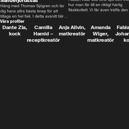
Sandefjordssås
hur man får till en riktigt härlig 
Häng med Thomas Sjögren och lär 
fläskkotlett. Vi får även träffa den 
dig hans allra bästa knep för att 
före detta schlagerkungen Fredrik
tillaga en hel fisk. I detta avsnitt blir 
som lämnat stan och sadlat om till
Våra profiler
de helstekt rödtunga med 
grisbonde på Gotland.
sandefjordssås och en magisk sallad 
Dante Zia,
Camilla
Anja Allvin,
Amanda
Fabia
på pepparrot och äpple.
kock
Hamid –
matkreatör
Wiger,
Joha
receptkreatör
matkreatör
k