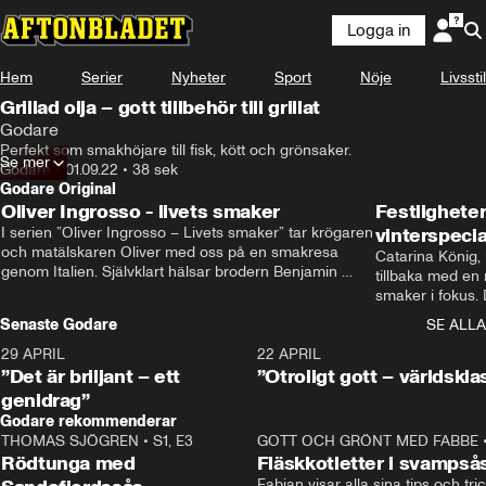
Logga in
Hem
Serier
Nyheter
Sport
Nöje
Livsstil
Grillad olja – gott tillbehör till grillat
Godare
Perfekt som smakhöjare till fisk, kött och grönsaker.
Se mer
Godare
•
01.09.22
•
38 sek
Godare Original
Oliver Ingrosso - livets smaker
Festlighete
I serien ”Oliver Ingrosso – Livets smaker” tar krögaren 
vinterspecia
och matälskaren Oliver med oss på en smakresa 
Catarina König, 
genom Italien. Självklart hälsar brodern Benjamin 
tillbaka med en
Ingrosso på i Rom.
smaker i fokus. D
julfavoriter och 
Senaste Godare
SE ALLA
succé.
29 APRIL
0:50
22 APRIL
”Det är briljant – ett
”Otroligt gott – världskla
genidrag”
Godare rekommenderar
THOMAS SJÖGREN
•
S1, E3
13:56
GOTT OCH GRÖNT MED FABBE
Rödtunga med
Fläskkotletter i svampså
Fabian visar alla sina tips och tric