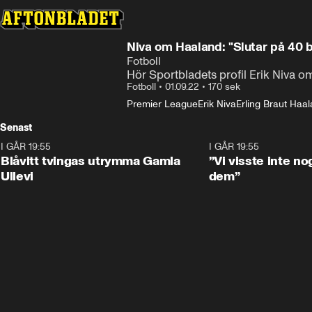
Niva om Haaland: "Slutar på 40 b
Fotboll
Hör Sportbladets profil Erik Niva o
Fotboll
•
01.09.22
•
170 sek
Premier League
Erik Niva
Erling Braut Haa
Senast
I GÅR 19:55
0:29
I GÅR 19:55
Blåvitt tvingas utrymma Gamla
”Vi visste inte n
Ullevi
dem”