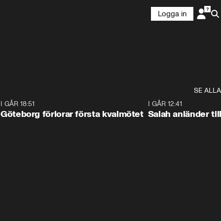
Logga in
SE ALLA
7
I GÅR 18:51
2:17
I GÅR 12:41
Göteborg förlorar första kvalmötet
Salah anländer ti