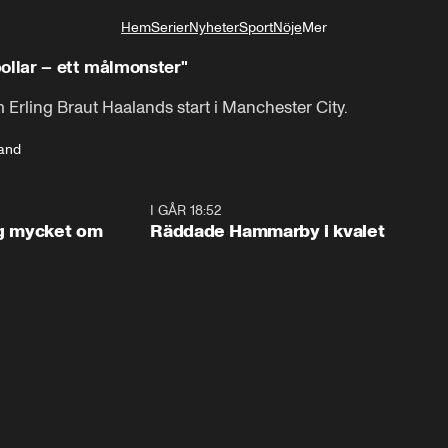
Hem
Serier
Nyheter
Sport
Nöje
Mer
Livsstil
ollar – ett målmonster"
m Erling Braut Haalands start i Manchester City.
land
1:56
I GÅR 18:52
2:1
og mycket om
Räddade Hammarby i kvalet