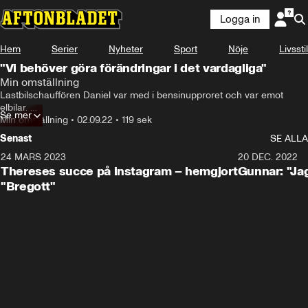
Logga in
Hem
Serier
Nyheter
Sport
Nöje
Livsstil
"Vi behöver göra förändringar i det vardagliga"
Min omställning
Lastbilschauffören Daniel var med i bensinupproret och var emot 
elbilar. 

Se mer
Sedan fick han en uppenbarelse – och idag kör han elbil. 

Min omställning
•
02.09.22
•
119 sek
Nu vill han att fler ska göra omställningen.
Senast
SE ALLA
24 MARS 2023
2:14
20 DEC. 2022
Thereses succe på instagram – hemgjort
Gunnar: "Jag
"Bregott"