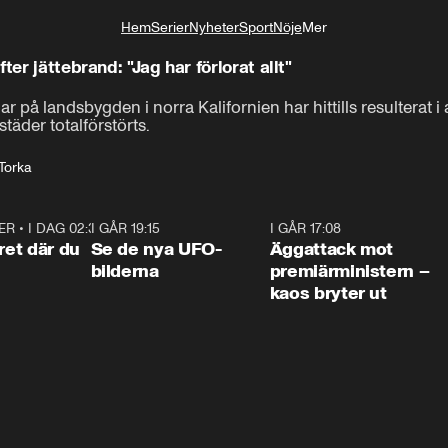
Hem
Serier
Nyheter
Sport
Nöje
Mer
Livsstil
ter jättebrand: "Jag har förlorat allt"
på landsbygden i norra Kalifornien har hittills resulterat i 
täder totalförstörts.
Torka
ER
•
I DAG 02:30
1:06
I GÅR 19:15
0:36
I GÅR 17:08
0:3
ret där du
Se de nya UFO-
Äggattack mot
bilderna
premiärministern –
kaos bryter ut