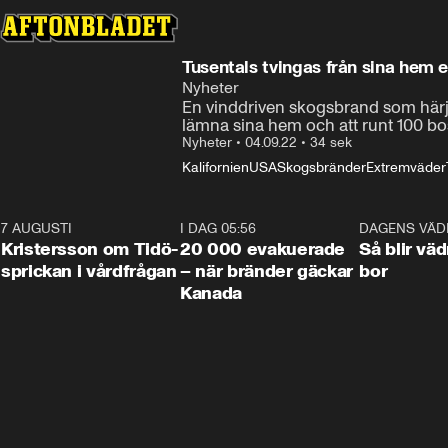
Tusentals tvingas från sina hem ef
Nyheter
En vinddriven skogsbrand som härjar 
lämna sina hem och att runt 100 bos
Nyheter
•
04.09.22
•
34 sek
Kalifornien
USA
Skogsbränder
Extremväder
7 AUGUSTI
0:42
I DAG 05:56
0:38
DAGENS VÄD
Kristersson om Tidö-
20 000 evakuerade
Så blir väd
sprickan i vårdfrågan
– när bränder gäckar
bor
Kanada