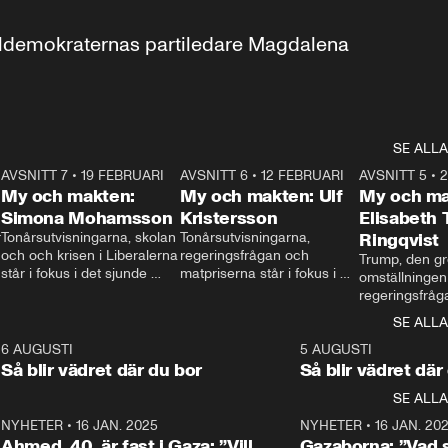
aldemokraternas partiledare Magdalena 
SE ALLA
7
AVSNITT 7
•
19 FEBRUARI
24:30
AVSNITT 6
•
12 FEBRUARI
27:30
AVSNITT 5
•
My och makten:
My och makten: Ulf
My och ma
Simona Mohamsson
Kristersson
Elisabeth
 
Tonårsutvisningarna, skolan 
Tonårsutvisningarna, 
Ringqvist
och och krisen i Liberalerna 
regeringsfrågan och 
Trump, den gr
står i fokus i det sjunde 
matpriserna står i fokus i 
omställningen
avsnittet av ”My och 
det sjätte avsnittet av ”My 
regeringsfråga
makten”. Se när 
och makten”. Se när 
centrum i det 
SE ALLA
Aftonbladets inrikespolitiska 
Aftonbladets inrikespolitiska 
avsnittet av ”
kommentator My 
kommentator My 
6
6 AUGUSTI
1:06
5 AUGUSTI
Makten”. Se nä
Rohwedder ställer 
Rohwedder ställer 
Så blir vädret där du bor
Så blir vädret där
Aftonbladets in
utbildnings- och 
statsminister Ulf Kristersson 
kommentator 
SE ALLA
integrationsminister Simona 
till svars.
Rohwedder stäl
Mohamsson till svars.
Centerpartiets
2
NYHETER
•
16 JAN. 2025
1:01
NYHETER
•
16 JAN. 20
Thand Ring till
Ahmed, 40, är fast i Gaza: ”Vill
Gazaborna: ”Vad s