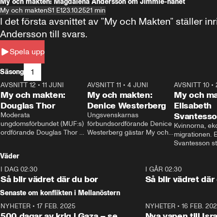
My och makten: Magdalena Andersson om Jimmie-hånet
My och makten
S1 E1
23.10.25
21 min
I det första avsnittet av ”My och Makten” ställe
Andersson till svars.
Spela upp
1
Säsong
AVSNITT 12
•
11 JUNI
26:27
AVSNITT 11
•
4 JUNI
23:40
AVSNITT 10
•
My och makten:
My och makten:
My och ma
Douglas Thor
Denice Westerberg
Elisabeth
Moderata 
Ungsvenskarnas 
Svantess
ungdomsförbundet (MUF:s) 
förbundsordförande Denice 
Kvinnorna, ek
ordförande Douglas Thor 
Westerberg gästar My och 
migrationen. E
gästar My och makten. I 
makten. I avsnittet 
Svantesson stäl
avsnittet diskuteras 
diskuteras migrationsfrågan 
när finansmini
Väder
tonårsutvisningarna och hur 
och hur SD ska locka 
Moderaterna ska locka 
kvinnliga väljare. 
I DAG 02:30
1:06
I GÅR 02:30
väljare till valet i höst. 
Så blir vädret där du bor
Så blir vädret där
Senaste om konflikten i Mellanöstern
NYHETER
•
17 FEB. 2025
0:45
NYHETER
•
16 FEB. 20
500 dagar av krig i Gaza – se
Nya vapen till Isr