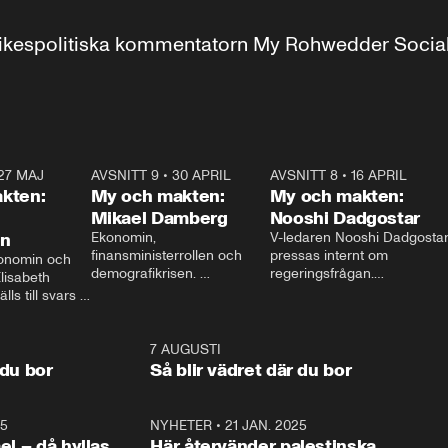
r inrikespolitiska kommentatorn My Rohwedder Soci
27 MAJ
3:51
AVSNITT 9
•
30 APRIL
24:00
AVSNITT 8
•
16 APRIL
25:1
kten:
My och makten:
My och makten:
Mikael Damberg
Nooshi Dadgostar
on
Ekonomin, 
V-ledaren Nooshi Dadgostar
finansministerrollen och 
pressas internt om 
onomin och 
demografikrisen. 
regeringsfrågan.

lisabeth 
Oppositionen ställs till svars 
I Aftonbladets 
ls till svars 
när Socialdemokraternas 
partiledarutfrågning ”My 
stern gästar 
Mikael Damberg gästar My 
och Makten” sätter hon ner 
My och Makten. 
och Makten. 
foten mot kritikerna:

1:06
7 AUGUSTI
1:0
– Vi ställer upp i val. Ska vi 
 du bor
Så blir vädret där du bor
vara med så sitter vi förstås 
25
1:22
NYHETER
•
21 JAN. 2025
0:5
ael – då hyllas
Här återvänder palestinska