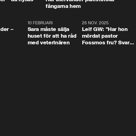
fångarna hem
4:24
10 FEBRUARI
4:13
26 NOV. 2025
8:1
der –
Sara måste sälja
Leif GW: ”Har hon
huset för att ha råd
mördat pastor
med veterinären
Fossmos fru? Svar
nej.”