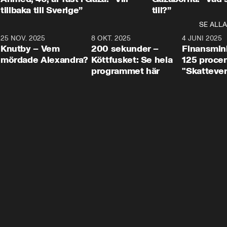
tillbaka till Sverige”
till?”
SE ALLA
3
25 NOV. 2025
31:05
8 OKT. 2025
4:29
4 JUNI 2025
Knutby – Vem
200 sekunder –
Finansmin
mördade Alexandra?
Köttfusket: Se hela
125 procent
programmet här
"Skattever
viktig uppg