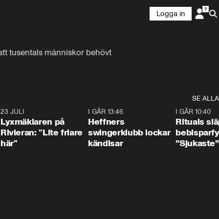
Logga in
att tusentals människor behövt 
SE ALLA
7
23 JULI
2:02
I GÅR 13:46
0:55
I GÅR 10:40
Lyxmäklaren på
Heffners
Rituals sl
Rivieran: "Lite friare
swingerklubb lockar
bebisparf
här"
kändisar
”Sjukaste”