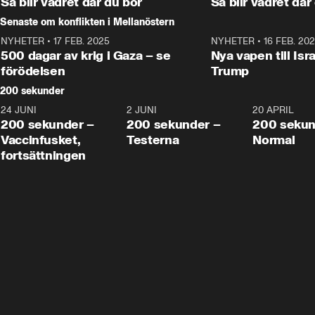
Så blir vädret där du bor
Så blir vädret där
Senaste om konflikten i Mellanöstern
NYHETER
•
17 FEB. 2025
0:45
NYHETER
•
16 FEB. 20
500 dagar av krig i Gaza – se
Nya vapen till Isr
förödelsen
Trump
200 sekunder
24 JUNI
5:00
2 JUNI
4:23
20 APRIL
200 sekunder –
200 sekunder –
200 sekun
Vaccinfusket,
Testerna
Normal
fortsättningen