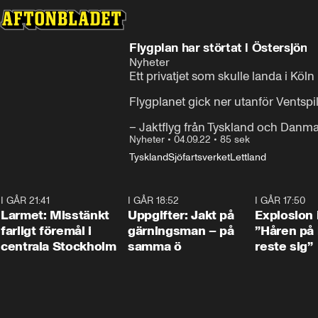
Flygplan har störtat i Östersjön
Nyheter
Ett privatjet som skulle landa i Köln 
Flygplanet gick ner utanför Ventspils
– Jaktflyg från Tyskland och Danmar
Nyheter
•
04.09.22
•
85 sek
Tyskland
Sjöfartsverket
Lettland
I GÅR 21:41
0:35
I GÅR 18:52
0:33
I GÅR 17:50
Larmet: Misstänkt
Uppgifter: Jakt på
Explosion 
farligt föremål i
gärningsman – på
”Håren på
centrala Stockholm
samma ö
reste sig”