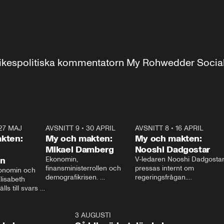
r inrikespolitiska kommentatorn My Rohwedder Soci
27 MAJ
3:51
AVSNITT 9
•
30 APRIL
24:00
AVSNITT 8
•
16 APRIL
25:1
kten:
My och makten:
My och makten:
Mikael Damberg
Nooshi Dadgostar
on
Ekonomin, 
V-ledaren Nooshi Dadgostar
finansministerrollen och 
pressas internt om 
onomin och 
demografikrisen. 
regeringsfrågan.

lisabeth 
Oppositionen ställs till svars 
I Aftonbladets 
ls till svars 
när Socialdemokraternas 
partiledarutfrågning ”My 
stern gästar 
Mikael Damberg gästar My 
och Makten” sätter hon ner 
My och Makten. 
och Makten. 
foten mot kritikerna:

1:06
3 AUGUSTI
1:0
– Vi ställer upp i val. Ska vi 