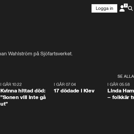
Logga in
ohan Wahlström på Sjöfartsverket.
SE ALLA
7
I GÅR 10:22
1:12
I GÅR 07:04
0:43
I GÅR 05:58
Kvinna hittad död:
17 dödade i Kiev
Linda Ham
”Sonen vill inte gå
– folkkär t
ut”