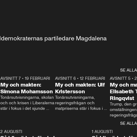
aldemokraternas partiledare Magdalena 
SE ALLA
7
AVSNITT 7
•
19 FEBRUARI
24:30
AVSNITT 6
•
12 FEBRUARI
27:30
AVSNITT 5
•
My och makten:
My och makten: Ulf
My och ma
Simona Mohamsson
Kristersson
Elisabeth
 
Tonårsutvisningarna, skolan 
Tonårsutvisningarna, 
Ringqvist
och och krisen i Liberalerna 
regeringsfrågan och 
Trump, den gr
står i fokus i det sjunde 
matpriserna står i fokus i 
omställningen
avsnittet av ”My och 
det sjätte avsnittet av ”My 
regeringsfråga
makten”. Se när 
och makten”. Se när 
centrum i det 
SE ALLA
Aftonbladets inrikespolitiska 
Aftonbladets inrikespolitiska 
avsnittet av ”
kommentator My 
kommentator My 
6
2 AUGUSTI
1:06
1 AUGUSTI
Makten”. Se nä
Rohwedder ställer 
Rohwedder ställer 