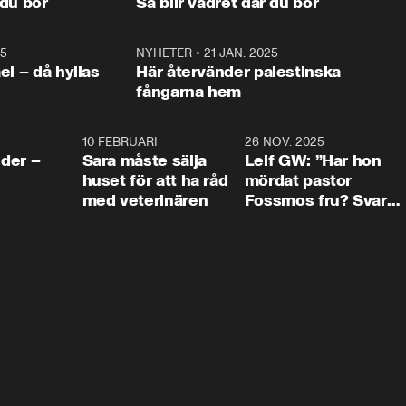
 du bor
Så blir vädret där du bor
vara med så sitter vi förstås 
25
1:22
NYHETER
•
21 JAN. 2025
0:5
ael – då hyllas
Här återvänder palestinska
fångarna hem
4:24
10 FEBRUARI
4:13
26 NOV. 2025
8:1
der –
Sara måste sälja
Leif GW: ”Har hon
huset för att ha råd
mördat pastor
med veterinären
Fossmos fru? Svar
nej.”