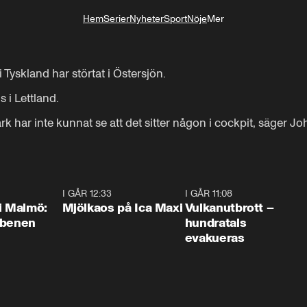
Hem
Serier
Nyheter
Sport
Nöje
Mer
Livsstil
i Tyskland har störtat i Östersjön.

 i Lettland.

k har inte kunnat se att det sitter någon i cockpit, säger J
1:10
I GÅR 12:33
0:24
I GÅR 11:08
0:2
i Malmö:
Mjölkaos på Ica Maxi
Vulkanutbrott –
 benen
hundratals
evakueras