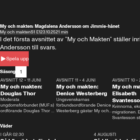
My och makten: Magdalena Andersson om Jimmie-hånet
My och makten
S1 E1
23.10.25
21 min
I det första avsnittet av ”My och Makten” ställe
Andersson till svars.
Spela upp
1
Säsong
AVSNITT 12
•
11 JUNI
26:27
AVSNITT 11
•
4 JUNI
23:40
AVSNITT 10
•
My och makten:
My och makten:
My och ma
Douglas Thor
Denice Westerberg
Elisabeth
Moderata 
Ungsvenskarnas 
Svantess
ungdomsförbundet (MUF:s) 
förbundsordförande Denice 
Kvinnorna, ek
ordförande Douglas Thor 
Westerberg gästar My och 
migrationen. E
gästar My och makten. I 
makten. I avsnittet 
Svantesson stäl
avsnittet diskuteras 
diskuteras migrationsfrågan 
när finansmini
Väder
tonårsutvisningarna och hur 
och hur SD ska locka 
Moderaterna ska locka 
kvinnliga väljare. 
I GÅR 02:30
1:06
4 AUGUSTI
väljare till valet i höst. 