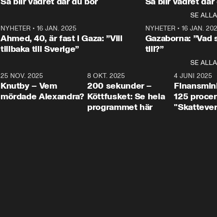
Så blir vädret där du bor
Så blir vädret där
Aftonbladets in
utbildnings- och 
statsminister Ulf Kristersson 
kommentator 
SE ALLA
integrationsminister Simona 
till svars.
Rohwedder stäl
Mohamsson till svars.
Centerpartiets
2
NYHETER
•
16 JAN. 2025
1:01
NYHETER
•
16 JAN. 20
Thand Ring till
Ahmed, 40, är fast i Gaza: ”Vill
Gazaborna: ”Vad s
tillbaka till Sverige”
till?”
SE ALLA
3
25 NOV. 2025
31:05
8 OKT. 2025
4:29
4 JUNI 2025
Knutby – Vem
200 sekunder –
Finansmin
mördade Alexandra?
Köttfusket: Se hela
125 procent
programmet här
"Skattever
viktig uppg