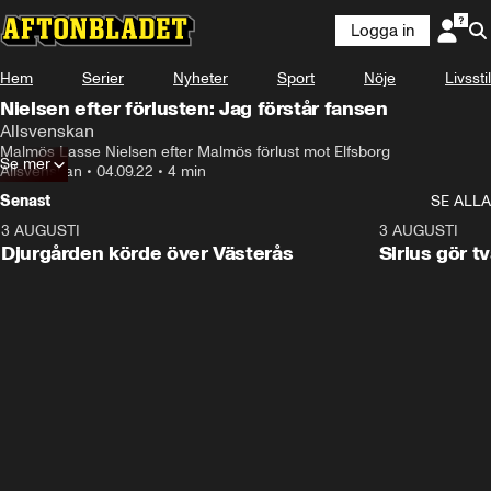
Logga in
Hem
Serier
Nyheter
Sport
Nöje
Livsstil
Nielsen efter förlusten: Jag förstår fansen
Allsvenskan
Malmös Lasse Nielsen efter Malmös förlust mot Elfsborg
Se mer
Allsvenskan
•
04.09.22
•
4 min
Senast
SE ALLA
3 AUGUSTI
3:00
3 AUGUSTI
Djurgården körde över Västerås
Sirius gör t