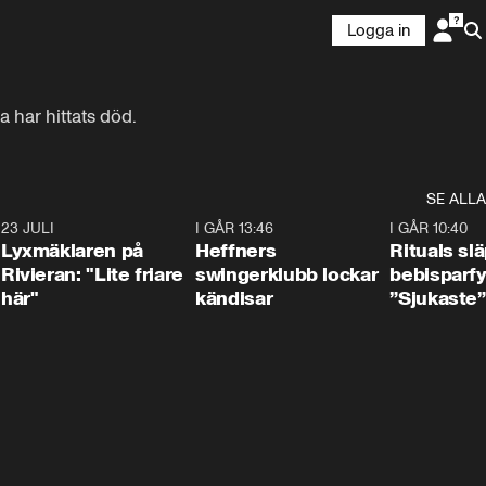
Logga in
 har hittats död.
SE ALLA
7
23 JULI
2:02
I GÅR 13:46
0:55
I GÅR 10:40
Lyxmäklaren på
Heffners
Rituals sl
Rivieran: "Lite friare
swingerklubb lockar
bebisparf
här"
kändisar
”Sjukaste”