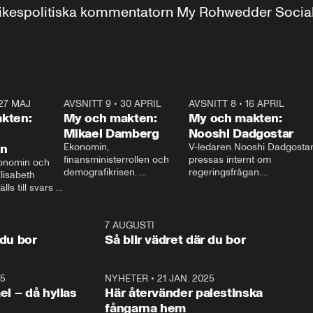
r inrikespolitiska kommentatorn My Rohwedder Soci
27 MAJ
3:51
AVSNITT 9
•
30 APRIL
24:00
AVSNITT 8
•
16 APRIL
25:1
kten:
My och makten:
My och makten:
Mikael Damberg
Nooshi Dadgostar
on
Ekonomin, 
V-ledaren Nooshi Dadgostar
finansministerrollen och 
pressas internt om 
onomin och 
demografikrisen. 
regeringsfrågan.

lisabeth 
Oppositionen ställs till svars 
I Aftonbladets 
ls till svars 
när Socialdemokraternas 
partiledarutfrågning ”My 
stern gästar 
Mikael Damberg gästar My 
och Makten” sätter hon ner 
My och Makten. 
och Makten. 
foten mot kritikerna:

1:06
7 AUGUSTI
1:0
– Vi ställer upp i val. Ska vi 
 du bor
Så blir vädret där du bor
vara med så sitter vi förstås 
25
1:22
NYHETER
•
21 JAN. 2025
0:5
ael – då hyllas
Här återvänder palestinska
fångarna hem