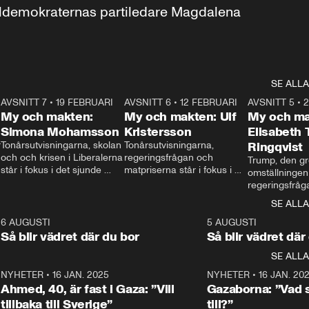
aldemokraternas partiledare Magdalena 
SE ALLA
7
AVSNITT 7
•
19 FEBRUARI
24:30
AVSNITT 6
•
12 FEBRUARI
27:30
AVSNITT 5
•
My och makten:
My och makten: Ulf
My och ma
Simona Mohamsson
Kristersson
Elisabeth
 
Tonårsutvisningarna, skolan 
Tonårsutvisningarna, 
Ringqvist
och och krisen i Liberalerna 
regeringsfrågan och 
Trump, den gr
står i fokus i det sjunde 
matpriserna står i fokus i 
omställningen
avsnittet av ”My och 
det sjätte avsnittet av ”My 
regeringsfråga
makten”. Se när 
och makten”. Se när 
centrum i det 
SE ALLA
Aftonbladets inrikespolitiska 
Aftonbladets inrikespolitiska 
avsnittet av ”
kommentator My 
kommentator My 
6
6 AUGUSTI
1:06
5 AUGUSTI
Makten”. Se nä
Rohwedder ställer 
Rohwedder ställer 
Så blir vädret där du bor
Så blir vädret där
Aftonbladets in
utbildnings- och 
statsminister Ulf Kristersson 
kommentator 
SE ALLA
integrationsminister Simona 
till svars.
Rohwedder stäl
Mohamsson till svars.
Centerpartiets
2
NYHETER
•
16 JAN. 2025
1:01
NYHETER
•
16 JAN. 20
Thand Ring till
Ahmed, 40, är fast i Gaza: ”Vill
Gazaborna: ”Vad s
tillbaka till Sverige”
till?”