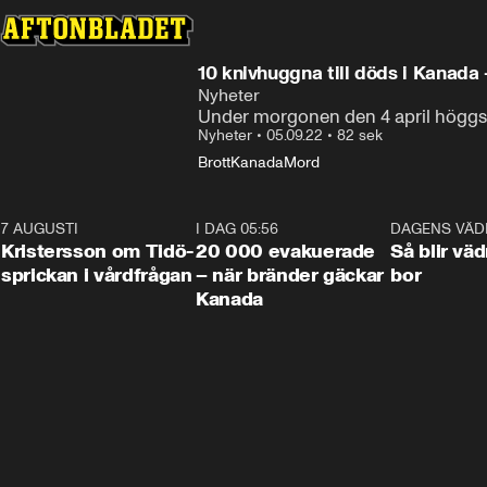
10 knivhuggna till döds i Kanada 
Nyheter
Under morgonen den 4 april höggs ti
Nyheter
•
05.09.22
•
82 sek
Brott
Kanada
Mord
7 AUGUSTI
0:42
I DAG 05:56
0:38
DAGENS VÄD
Kristersson om Tidö-
20 000 evakuerade
Så blir väd
sprickan i vårdfrågan
– när bränder gäckar
bor
Kanada