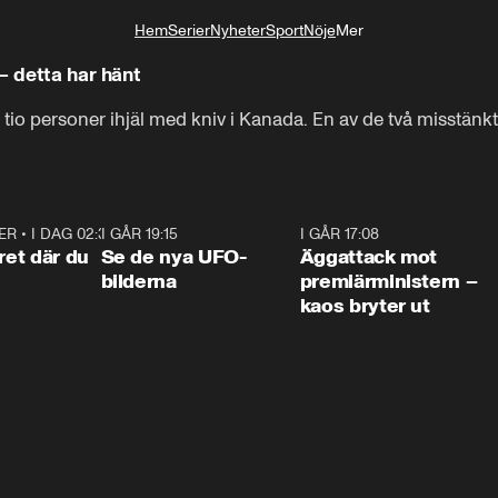
Hem
Serier
Nyheter
Sport
Nöje
Mer
Livsstil
– detta har hänt
o personer ihjäl med kniv i Kanada. En av de två misstänkta
ER
•
I DAG 02:30
1:06
I GÅR 19:15
0:36
I GÅR 17:08
0:3
ret där du
Se de nya UFO-
Äggattack mot
bilderna
premiärministern –
kaos bryter ut