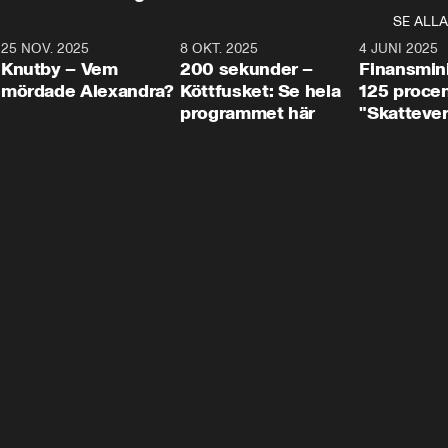
SE ALLA
3
25 NOV. 2025
31:05
8 OKT. 2025
4:29
4 JUNI 2025
Knutby – Vem
200 sekunder –
Finansmin
mördade Alexandra?
Köttfusket: Se hela
125 procent
programmet här
"Skattever
viktig uppg