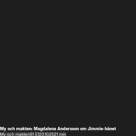
My och makten: Magdalena Andersson om Jimmie-hånet
My och makten
S1 E1
23.10.25
21 min