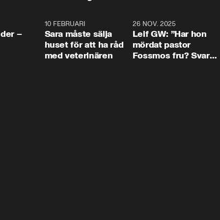
4:24
10 FEBRUARI
4:13
26 NOV. 2025
8:1
der –
Sara måste sälja
Leif GW: ”Har hon
huset för att ha råd
mördat pastor
med veterinären
Fossmos fru? Svar
nej.”