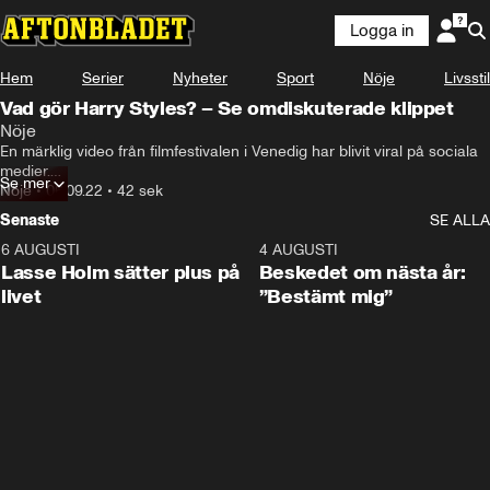
Logga in
Hem
Serier
Nyheter
Sport
Nöje
Livsstil
Vad gör Harry Styles? – Se omdiskuterade klippet
Nöje
En märklig video från filmfestivalen i Venedig har blivit viral på sociala 
medier.

Se mer
Nöje
•
06.09.22
•
42 sek
Harry Styles ser ut att spotta skådespelarkollegan Chris Pine i knäet 
Senaste
SE ALLA
under premiären av ”Don’t worry darling”.
6 AUGUSTI
1:04
4 AUGUSTI
Lasse Holm sätter plus på
Beskedet om nästa år:
livet
”Bestämt mig”