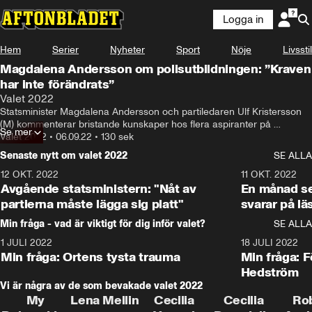
Logga in
Hem
Serier
Nyheter
Sport
Nöje
Livsstil
Magdalena Andersson om polisutbildningen: ”Kraven
har inte förändrats”
Valet 2022
Statsminister Magdalena Andersson och partiledaren Ulf Kristersson 
(M) kommenterar bristande kunskaper hos flera aspiranter på 
Se mer
polisutbildningen.
Valet 2022
•
06.09.22
•
130 sek
Senaste nytt om valet 2022
SE ALLA
12 OKT. 2022
16:10
11 OKT. 2022
Avgående statsministern: "Nåt av
En månad s
partierna måste lägga sig platt"
svarar på lä
Min fråga - vad är viktigt för dig inför valet?
SE ALLA
1 JULI 2022
8:57
18 JULI 2022
Min fråga: Ortens tysta trauma
Min fråga: 
Hedström
Vi är några av de som bevakade valet 2022
My
Lena Mellin
Cecilia
Cecilia
Ro