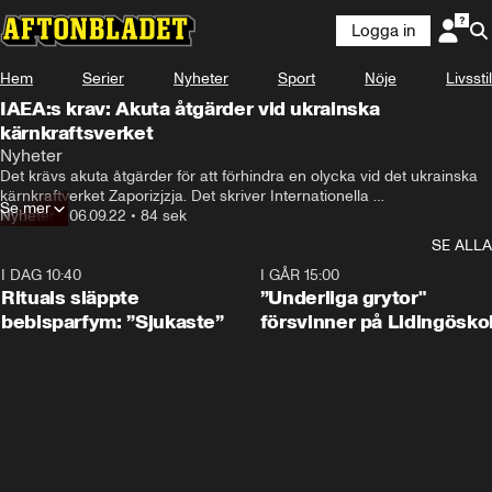
Logga in
Hem
Serier
Nyheter
Sport
Nöje
Livsstil
IAEA:s krav: Akuta åtgärder vid ukrainska
kärnkraftsverket
Nyheter
Det krävs akuta åtgärder för att förhindra en olycka vid det ukrainska 
kärnkraftverket Zaporizjzja. Det skriver Internationella 
Se mer
atomenergiorganet (IAEA) i sin rapport om säkerheten vid 
Nyheter
•
06.09.22
•
84 sek
kärnkraftverket.
SE ALLA
I DAG 10:40
1:01
I GÅR 15:00
Rituals släppte
”Underliga grytor"
bebisparfym: ”Sjukaste”
försvinner på Lidingösko