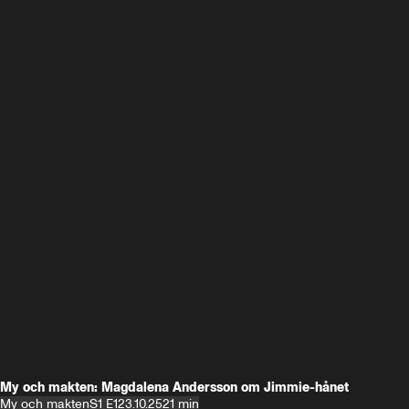
My och makten: Magdalena Andersson om Jimmie-hånet
My och makten
S1 E1
23.10.25
21 min