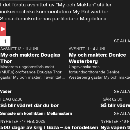
I det första avsnittet av ”My och Makten” ställer 
inrikespolitiska kommentatorn My Rohwedder 
Socialdemokraternas partiledare Magdalena 
Andersson till svars.
1
SE ALLA
AVSNITT 12
•
11 JUNI
26:27
AVSNITT 11
•
4 JUNI
2
My och makten: Douglas
My och makten: Denice
Thor
Westerberg
Moderata ungdomsförbundet 
Ungsvenskarnas 
(MUF:s) ordförande Douglas Thor 
förbundsordförande Denice 
gästar My och makten. I avsnittet 
Westerberg gästar My och makten.
diskuteras tonårsutvisningarna och 
avsnittet diskuteras migrationsfrå
hur Moderaterna ska locka väljare till 
och hur SD ska locka kvinnliga 
Väder
SE ALLA
valet i höst. 
väljare. 
I DAG 02:30
1:06
I GÅR 02:30
Så blir vädret där du bor
Så blir vädr
Senaste om konflikten i Mellanöstern
SE ALLA
NYHETER
•
17 FEB. 2025
0:45
NYHETER
•
16 F
500 dagar av krig i Gaza – se förödelsen
Nya vapen ti