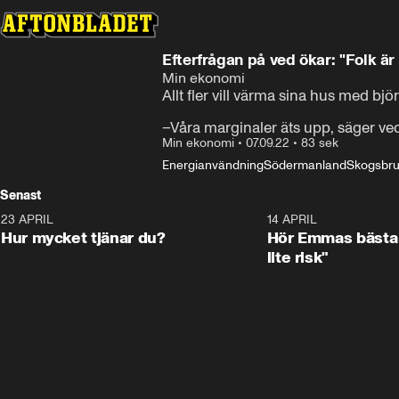
Efterfrågan på ved ökar: "Folk är
Min ekonomi
Allt fler vill värma sina hus med björ
–Våra marginaler äts upp, säger ve
Min ekonomi
•
07.09.22
•
83 sek
Energianvändning
Södermanland
Skogsbr
Senast
23 APRIL
1:08
14 APRIL
Hur mycket tjänar du?
Hör Emmas bästa 
lite risk"