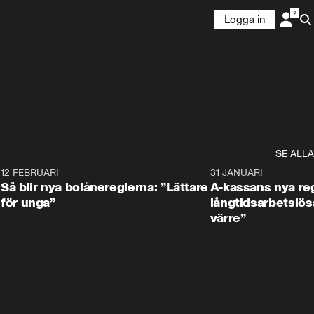
Logga in
SE ALLA
8
12 FEBRUARI
1:31
31 JANUARI
Så blir nya bolånereglerna: ”Lättare
A-kassans nya reg
för unga”
långtidsarbetslös
värre”