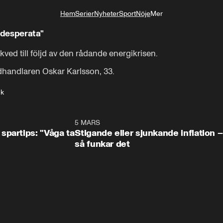
Hem
Serier
Nyheter
Sport
Nöje
Mer
Livsstil
 desperata"
kved till följd av den rådande energikrisen. 

dhandlaren Oskar Karlsson, 33.
uk
0:49
5 MARS
0:3
spartips: "Våga ta
Stigande eller sjunkande inflation –
så funkar det