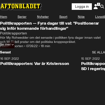
Logga in
Hem
Serier
Nyheter
Sport
Nöje
Livsstil
Politikrapporten — Fyra dagar till val: ”Positionerar
sig inför kommande förhandlingar”
Politikrapporten
Hör My Rohwedder om det senaste i politiken fyra dagar innan valet 
och Mi Ridell pratar om det politiska kroppsspråket.
Se mer
Politikrapporten
•
07.09.22
•
18 min
Senast
SE ALLA
16 SEP. 2022
11:46
15 SEP. 2022
Politikrapporten: Var är Kristersson
Politikrappo
SD i regerin