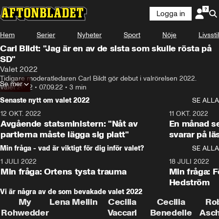
Logga in
Hem
Serier
Nyheter
Sport
Nöje
Livsstil
Carl Bildt: "Jag är en av de sista som skulle rösta på
SD"
Valet 2022
Tidigare moderatledaren Carl Bildt gör debut i valrörelsen 2022.
Se mer
Valet 2022
•
07.09.22
•
3 min
Senaste nytt om valet 2022
SE ALLA
12 OKT. 2022
16:10
11 OKT. 2022
Avgående statsministern: "Nåt av
En månad s
partierna måste lägga sig platt"
svarar på lä
Min fråga - vad är viktigt för dig inför valet?
SE ALLA
1 JULI 2022
8:57
18 JULI 2022
Min fråga: Ortens tysta trauma
Min fråga: 
Hedström
Vi är några av de som bevakade valet 2022
My
Lena Mellin
Cecilia
Cecilia
Ro
Rohwedder
Vaccari
Benedelle
Asc