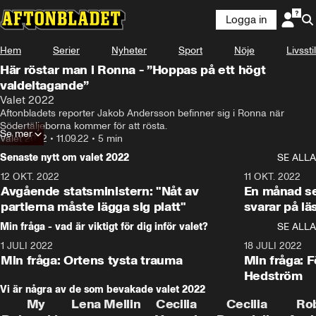
Logga in
Hem
Serier
Nyheter
Sport
Nöje
Livsstil
Här röstar man i Ronna - ”Hoppas på ett högt
valdeltagande”
Valet 2022
Aftonbladets reporter Jakob Andersson befinner sig i Ronna när 
Södertäljeborna kommer för att rösta.
Se mer
Valet 2022
•
11.09.22
•
5 min
Senaste nytt om valet 2022
SE ALLA
12 OKT. 2022
16:10
11 OKT. 2022
Avgående statsministern: "Nåt av
En månad s
partierna måste lägga sig platt"
svarar på lä
Min fråga - vad är viktigt för dig inför valet?
SE ALLA
1 JULI 2022
8:57
18 JULI 2022
Min fråga: Ortens tysta trauma
Min fråga: 
Hedström
Vi är några av de som bevakade valet 2022
My
Lena Mellin
Cecilia
Cecilia
Ro