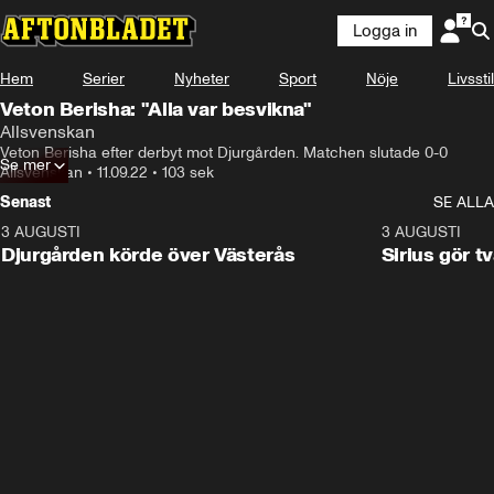
Logga in
Något gick fel
Hem
Serier
Nyheter
Sport
Nöje
Livsstil
Denna videofil kan inte spelas.
Veton Berisha: "Alla var besvikna"
Fel kod
:
232011
Allsvenskan
Ladda om
Veton Berisha efter derbyt mot Djurgården. Matchen slutade 0-0
Se mer
Allsvenskan
•
11.09.22
•
103 sek
Senast
SE ALLA
3 AUGUSTI
3:00
3 AUGUSTI
Djurgården körde över Västerås
Sirius gör t