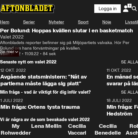
Logga in
Hem
Serier
Nyheter
Sport
Nöje
Livsstil
Per Bolund: Hoppas kvällen slutar i en basketmatch
Valet 2022
Aftonbladets reporter befinner sig på Miljöpartiets valvaka. Hör Per 
Bolund om hans förväntningar på kvällen.
Se mer
Valet 2022
•
11.09.22
•
84 sek
Senaste nytt om valet 2022
SE ALLA
12 OKT. 2022
16:10
11 OKT. 2022
Avgående statsministern: "Nåt av
En månad s
partierna måste lägga sig platt"
svarar på lä
Min fråga - vad är viktigt för dig inför valet?
SE ALLA
1 JULI 2022
8:57
18 JULI 2022
Min fråga: Ortens tysta trauma
Min fråga: 
Hedström
Vi är några av de som bevakade valet 2022
My
Lena Mellin
Cecilia
Cecilia
Ro
Rohwedder
Vaccari
Benedelle
Asc