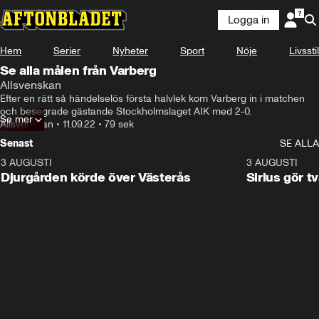
Logga in
Hem
Serier
Nyheter
Sport
Nöje
Livsstil
Se alla målen från Varberg
Allsvenskan
Efter en rätt så händelselös första halvlek kom Varberg in i matchen 
och besegrade gästande Stockholmslaget AIK med 2-0.
Se mer
Allsvenskan
•
11.09.22
•
79 sek
Senast
SE ALLA
3 AUGUSTI
3:00
3 AUGUSTI
Djurgården körde över Västerås
Sirius gör t