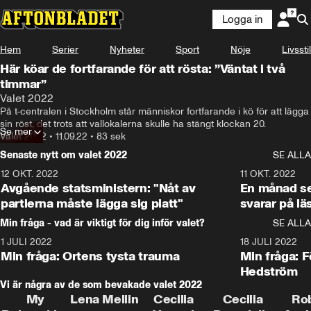
Logga in
Hem
Serier
Nyheter
Sport
Nöje
Livsstil
Här köar de fortfarande för att rösta: ”Väntat i två
timmar”
Valet 2022
På t-centralen i Stockholm står människor fortfarande i kö för att lägga 
sin röst, det trots att vallokalerna skulle ha stängt klockan 20.
Se mer
Valet 2022
•
11.09.22
•
83 sek
Senaste nytt om valet 2022
SE ALLA
12 OKT. 2022
16:10
11 OKT. 2022
Avgående statsministern: "Nåt av
En månad s
partierna måste lägga sig platt"
svarar på lä
Min fråga - vad är viktigt för dig inför valet?
SE ALLA
1 JULI 2022
8:57
18 JULI 2022
Min fråga: Ortens tysta trauma
Min fråga: 
Hedström
Vi är några av de som bevakade valet 2022
My
Lena Mellin
Cecilia
Cecilia
Ro