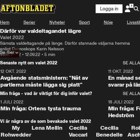
Logga in
Hem
Serier
Nyheter
Sport
Nöje
Livsstil
Därför var valdeltagandet lägre
Valet 2022
Sämsta valdeltagande på länge. Därför stannade väljarna hemma 
enligt Demoskops Karin Nelsson
Se mer
Valet 2022
•
12.09.22
•
5 min
Senaste nytt om valet 2022
SE ALLA
12 OKT. 2022
16:10
11 OKT. 2022
Avgående statsministern: "Nåt av
En månad s
partierna måste lägga sig platt"
svarar på lä
Min fråga - vad är viktigt för dig inför valet?
SE ALLA
1 JULI 2022
8:57
18 JULI 2022
Min fråga: Ortens tysta trauma
Min fråga: 
Hedström
Vi är några av de som bevakade valet 2022
My
Lena Mellin
Cecilia
Cecilia
Ro
Rohwedder
Vaccari
Benedelle
Asc