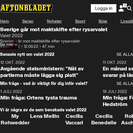
Logga in
Hem
Serier
Nyheter
Sport
Nöje
Livsstil
Sverige går mot maktskifte efter rysarvalet
Valet 2022
Sverige går mot maktskifte efter rysarvalet
Se mer
Valet 2022
•
12.09.22
•
47 min
Senaste nytt om valet 2022
SE ALLA
12 OKT. 2022
16:10
11 OKT. 2022
Avgående statsministern: "Nåt av
En månad s
partierna måste lägga sig platt"
svarar på lä
Min fråga - vad är viktigt för dig inför valet?
SE ALLA
1 JULI 2022
8:57
18 JULI 2022
Min fråga: Ortens tysta trauma
Min fråga: 
Hedström
Vi är några av de som bevakade valet 2022
My
Lena Mellin
Cecilia
Cecilia
Ro
Rohwedder
Vaccari
Benedelle
Asc