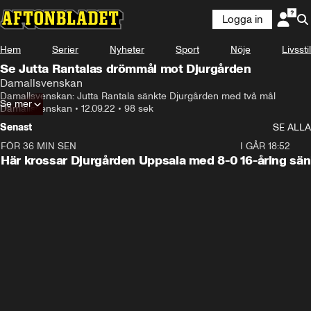
Logga in
Hem
Serier
Nyheter
Sport
Nöje
Livsstil
Se Jutta Rantalas drömmål mot Djurgården
Damallsvenskan
Damallsvenskan: Jutta Rantala sänkte Djurgården med två mål
Se mer
Damallsvenskan
•
12.09.22
•
98 sek
Senast
SE ALLA
FÖR 36 MIN SEN
1:39
I GÅR 18:52
Här krossar Djurgården Uppsala med 8-0
16-åring sä