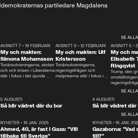
aldemokraternas partiledare Magdalena 
SE ALLA
7
AVSNITT 7
•
19 FEBRUARI
24:30
AVSNITT 6
•
12 FEBRUARI
27:30
AVSNITT 5
•
My och makten:
My och makten: Ulf
My och ma
Simona Mohamsson
Kristersson
Elisabeth
 
Tonårsutvisningarna, skolan 
Tonårsutvisningarna, 
Ringqvist
och och krisen i Liberalerna 
regeringsfrågan och 
Trump, den gr
står i fokus i det sjunde 
matpriserna står i fokus i 
omställningen
avsnittet av ”My och 
det sjätte avsnittet av ”My 
regeringsfråga
makten”. Se när 
och makten”. Se när 
centrum i det 
SE ALLA
Aftonbladets inrikespolitiska 
Aftonbladets inrikespolitiska 
avsnittet av ”
kommentator My 
kommentator My 
6
5 AUGUSTI
1:06
4 AUGUSTI
Makten”. Se nä
Rohwedder ställer 
Rohwedder ställer 
Så blir vädret där du bor
Så blir vädret där
Aftonbladets in
utbildnings- och 
statsminister Ulf Kristersson 
kommentator 
SE ALLA
integrationsminister Simona 
till svars.
Rohwedder stäl
Mohamsson till svars.
Centerpartiets
2
NYHETER
•
16 JAN. 2025
1:01
NYHETER
•
16 JAN. 20
Thand Ring till
Ahmed, 40, är fast i Gaza: ”Vill
Gazaborna: ”Vad s
tillbaka till Sverige”
till?”