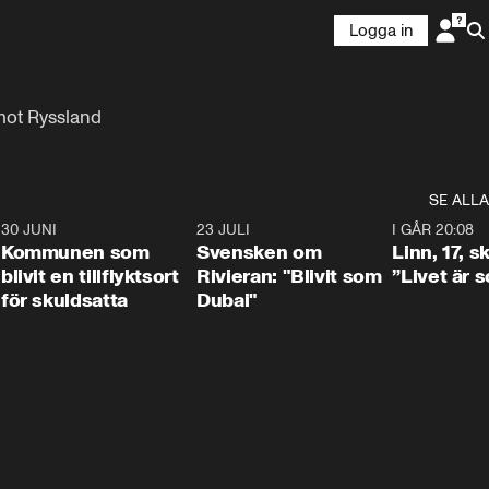
Logga in
mot Ryssland
SE ALLA
7
30 JUNI
1:24
23 JULI
1:42
I GÅR 20:08
Kommunen som
Svensken om
Linn, 17, s
blivit en tillflyktsort
Rivieran: "Blivit som
”Livet är 
för skuldsatta
Dubai"