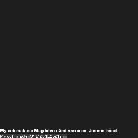
My och makten: Magdalena Andersson om Jimmie-hånet
My och makten
S1 E1
23.10.25
21 min