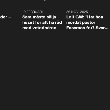
4:24
10 FEBRUARI
4:13
26 NOV. 2025
8:1
der –
Sara måste sälja
Leif GW: ”Har hon
huset för att ha råd
mördat pastor
med veterinären
Fossmos fru? Svar
nej.”