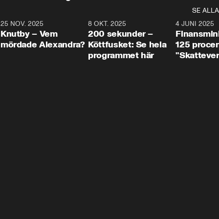
SE ALLA
3
25 NOV. 2025
31:05
8 OKT. 2025
4:29
4 JUNI 2025
Knutby – Vem
200 sekunder –
Finansmin
mördade Alexandra?
Köttfusket: Se hela
125 procent
programmet här
"Skattever
viktig uppg