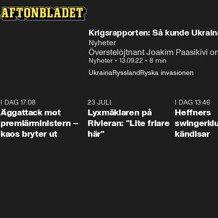
Krigsrapporten: Så kunde Ukrain
Nyheter
Överstelöjtnant Joakim Paasikivi o
Nyheter
•
13.09.22
•
8 min
Ukraina
Ryssland
Ryska invasionen
I DAG 17:08
0:37
23 JULI
2:02
I DAG 13:46
Äggattack mot
Lyxmäklaren på
Heffners
premiärministern –
Rivieran: "Lite friare
swingerklu
kaos bryter ut
här"
kändisar