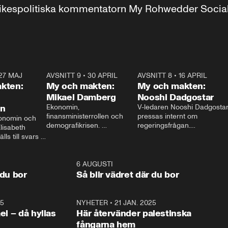
r inrikespolitiska kommentatorn My Rohwedder Soci
27 MAJ
3:51
AVSNITT 9
•
30 APRIL
24:00
AVSNITT 8
•
16 APRIL
25:1
kten:
My och makten:
My och makten:
Mikael Damberg
Nooshi Dadgostar
on
Ekonomin, 
V-ledaren Nooshi Dadgostar
finansministerrollen och 
pressas internt om 
onomin och 
demografikrisen. 
regeringsfrågan.

lisabeth 
Oppositionen ställs till svars 
I Aftonbladets 
ls till svars 
när Socialdemokraternas 
partiledarutfrågning ”My 
stern gästar 
Mikael Damberg gästar My 
och Makten” sätter hon ner 
My och Makten. 
och Makten. 
foten mot kritikerna:

1:06
6 AUGUSTI
1:0
– Vi ställer upp i val. Ska vi 
 du bor
Så blir vädret där du bor
vara med så sitter vi förstås 
25
1:22
NYHETER
•
21 JAN. 2025
0:5
ael – då hyllas
Här återvänder palestinska
fångarna hem