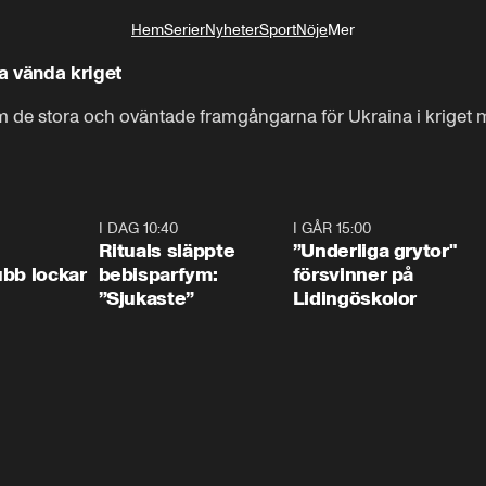
Hem
Serier
Nyheter
Sport
Nöje
Mer
Livsstil
a vända kriget
m de stora och oväntade framgångarna för Ukraina i kriget 
0:55
I DAG 10:40
1:01
I GÅR 15:00
1:0
Rituals släppte
”Underliga grytor"
bb lockar
bebisparfym:
försvinner på
”Sjukaste”
Lidingöskolor