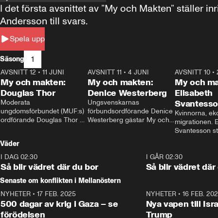
I det första avsnittet av ”My och Makten” ställe
Andersson till svars.
Spela upp
1
Säsong
AVSNITT 12
•
11 JUNI
26:27
AVSNITT 11
•
4 JUNI
23:40
AVSNITT 10
•
My och makten:
My och makten:
My och ma
Douglas Thor
Denice Westerberg
Elisabeth
Moderata 
Ungsvenskarnas 
Svantess
ungdomsförbundet (MUF:s) 
förbundsordförande Denice 
Kvinnorna, ek
ordförande Douglas Thor 
Westerberg gästar My och 
migrationen. E
gästar My och makten. I 
makten. I avsnittet 
Svantesson stäl
avsnittet diskuteras 
diskuteras migrationsfrågan 
när finansmini
Väder
tonårsutvisningarna och hur 
och hur SD ska locka 
Moderaterna ska locka 
kvinnliga väljare. 
I DAG 02:30
1:06
I GÅR 02:30
väljare till valet i höst. 
Så blir vädret där du bor
Så blir vädret där
Senaste om konflikten i Mellanöstern
NYHETER
•
17 FEB. 2025
0:45
NYHETER
•
16 FEB. 20
500 dagar av krig i Gaza – se
Nya vapen till Isr
förödelsen
Trump