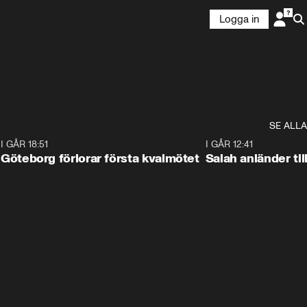
Logga in
SE ALLA
7
I GÅR 18:51
2:17
I GÅR 12:41
Göteborg förlorar första kvalmötet
Salah anländer ti