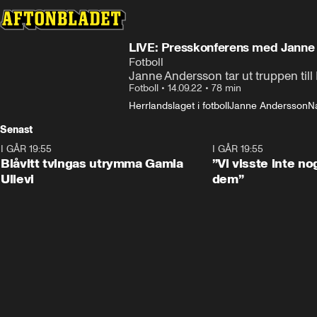
LIVE: Presskonferens med Janne
Fotboll
Janne Andersson tar ut truppen til
Fotboll
•
14.09.22
•
78 min
Herrlandslaget i fotboll
Janne Andersson
Na
Senast
I GÅR 19:55
0:29
I GÅR 19:55
Blåvitt tvingas utrymma Gamla
”Vi visste inte n
Ullevi
dem”