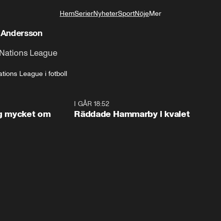
Hem
Serier
Nyheter
Sport
Nöje
Mer
Livsstil
 Andersson
l Nations League
tions League i fotboll
1:56
I GÅR 18:52
2:1
og mycket om
Räddade Hammarby i kvalet