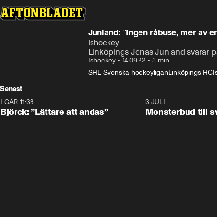
Junland: "Ingen råbuse, mer av e
Ishockey
Linköpings Jonas Junland svarar på 
Ishockey
•
14.09.22
•
3 min
SHL Svenska hockeyligan
Linköpings HC
I
Senast
I GÅR 11:33
2:08
3 JULI
Björck: ”Lättare att andas”
Monsterbud till 