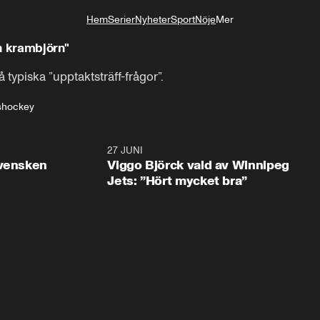
Hem
Serier
Nyheter
Sport
Nöje
Mer
Livsstil
n krambjörn"
typiska ”upptaktsträff-frågor”.
shockey
0:30
27 JUNI
0:4
svensken
Viggo Björck vald av Winnipeg
Jets: ”Hört mycket bra”