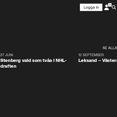
Logga in
SE ALLA
9
27 JUNI
0:49
12 SEPTEMBER
Plus
Stenberg vald som tvåa i NHL-
Leksand – Väster
draften