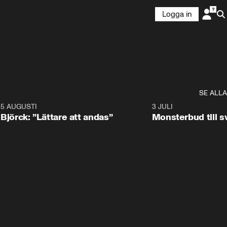
Logga in
SE ALLA
5 AUGUSTI
2:08
3 JULI
Björck: ”Lättare att andas”
Monsterbud till 