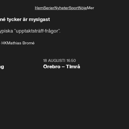
Hem
Serier
Nyheter
Sport
Nöje
Mer
Livsstil
é tycker är mysigast
piska ”upptaktsträff-frågor”.
o HK
Mathias Bromé
18 AUGUSTI 16:50
Plus
ng
Örebro – Timrå