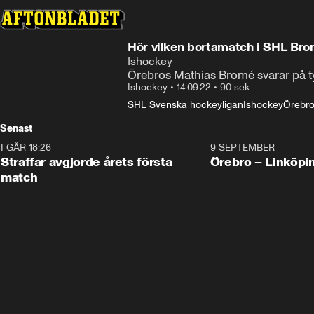
Hör vilken bortamatch i SHL Brom
Ishockey
Örebros Mathias Bromé svarar på ty
Ishockey
•
14.09.22
•
90 sek
SHL Svenska hockeyligan
Ishockey
Örebr
Senast
I GÅR 18:26
2:19
9 SEPTEMBER
Plus
Straffar avgjorde årets första
Örebro – Linköpi
match