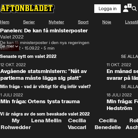
Logga in
Hem
Serier
Nyheter
Sport
Nöje
Livsstil
Panelen: De kan få ministerposter
Valet 2022
De kan få ministerposter i den nya regeringen
Se mer
Valet 2022
•
15.09.22
•
5 min
Senaste nytt om valet 2022
SE ALLA
12 OKT. 2022
16:10
11 OKT. 2022
Avgående statsministern: "Nåt av
En månad s
partierna måste lägga sig platt"
svarar på lä
Min fråga - vad är viktigt för dig inför valet?
SE ALLA
1 JULI 2022
8:57
18 JULI 2022
Min fråga: Ortens tysta trauma
Min fråga: 
Hedström
Vi är några av de som bevakade valet 2022
My
Lena Mellin
Cecilia
Cecilia
Ro
Rohwedder
Vaccari
Benedelle
Asc