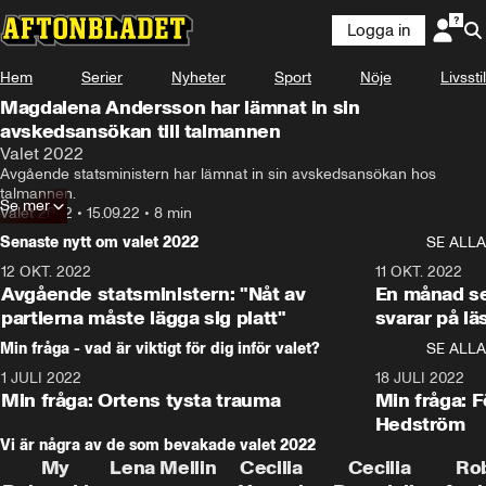
Logga in
Hem
Serier
Nyheter
Sport
Nöje
Livsstil
Magdalena Andersson har lämnat in sin
avskedsansökan till talmannen
Valet 2022
Avgående statsministern har lämnat in sin avskedsansökan hos 
talmannen.
Se mer
Valet 2022
•
15.09.22
•
8 min
Senaste nytt om valet 2022
SE ALLA
12 OKT. 2022
16:10
11 OKT. 2022
Avgående statsministern: "Nåt av
En månad s
partierna måste lägga sig platt"
svarar på lä
Min fråga - vad är viktigt för dig inför valet?
SE ALLA
1 JULI 2022
8:57
18 JULI 2022
Min fråga: Ortens tysta trauma
Min fråga: 
Hedström
Vi är några av de som bevakade valet 2022
My
Lena Mellin
Cecilia
Cecilia
Ro