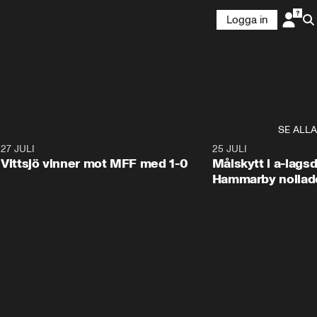
Logga in
SE ALLA
9
27 JULI
1:40
25 JULI
Vittsjö vinner mot MFF med 1-0
Målskytt i a-lags
Hammarby nollad