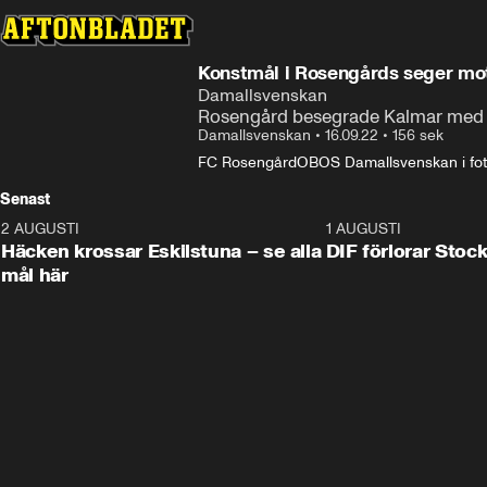
Konstmål i Rosengårds seger mot
Damallsvenskan
Rosengård besegrade Kalmar med 
Damallsvenskan
•
16.09.22
•
156 sek
FC Rosengård
OBOS Damallsvenskan i fot
Senast
2 AUGUSTI
0:59
1 AUGUSTI
Häcken krossar Eskilstuna – se alla
DIF förlorar Sto
mål här