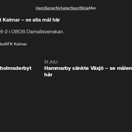
Hem
Serier
Nyheter
Sport
Nöje
Mer
Livsstil
 Kalmar – se alla mål här
6-2 i OBOS Damallsvenskan.
boll
IFK Kalmar
0:58
31 JULI
0:5
ckholmsderbyt
Hammarby sänkte Växjö – se målen
här