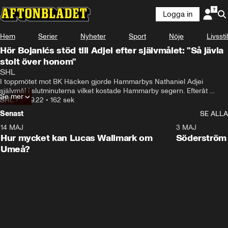
Logga in
Hem
Serier
Nyheter
Sport
Nöje
Livsstil
Hör Bojanićs stöd till Adjei efter självmålet: "Så jävla
stolt över honom"
SHL
I toppmötet mot BK Häcken gjorde Hammarbys Nathaniel Adjei 
självmål i slutminuterna vilket kostade Hammarby segern. Efteråt 
Se mer
stöttades han av lagkamraterna och Darijan Bojanić hyllar hans insats 
SHL
•
17.09.22
•
162 sek
i matchen.
Senast
SE ALLA
14 MAJ
1:18
3 MAJ
Plus
Hur mycket kan Lucas Wallmark om
Söderström
Umeå?