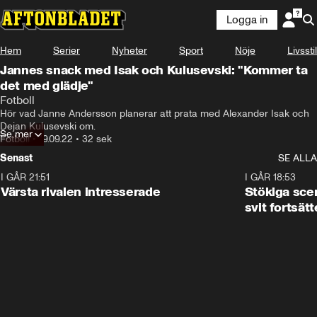
Logga in
Hem
Serier
Nyheter
Sport
Nöje
Livsstil
Jannes snack med Isak och Kulusevski: "Kommer ta
det med glädje"
Fotboll
Hör vad Janne Andersson planerar att prata med Alexander Isak och 
Dejan Kulusevski om.
Se mer
Fotboll
•
19.09.22
•
32 sek
Senast
SE ALLA
I GÅR 21:51
0:31
I GÅR 18:53
Värsta rivalen intresserade
Stökiga sce
svit fortsätt