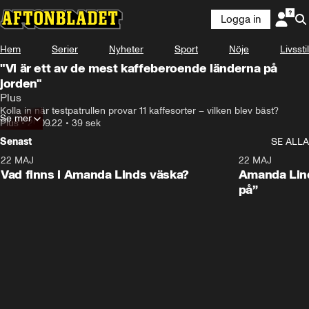
Logga in
Hem
Serier
Nyheter
Sport
Nöje
Livsstil
"Vi är ett av de mest kaffeberoende länderna på
jorden"
Plus
Kolla in när testpatrullen provar 11 kaffesorter – vilken blev bäst?
Se mer
Plus
•
20.09.22
•
39 sek
Senast
SE ALLA
22 MAJ
0:59
22 MAJ
Plus
Plus
Vad finns i Amanda Linds väska?
Amanda Lind
på”