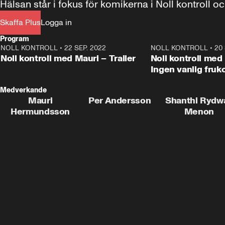
Hälsan står i fokus för komikerna i Noll kontroll 
Skaffa Plus
Logga in
Program
NOLL KONTROLL
•
22 SEP. 2022
1:00
NOLL KONTROLL
•
20 
Plus
Noll kontroll med Mauri – Trailer
Noll kontroll med 
Ingen vanlig fruk
Medverkande
Mauri
Per Andersson
Shanthi Rydwa
Hermundsson
Menon