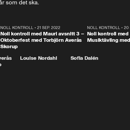
går som det ska.
1
NOLL KONTROLL
•
21 SEP. 2022
12:37
NOLL KONTROLL
•
20 
Plus
Plus
Noll kontroll med Mauri avsnitt 3 –
Noll kontroll med 
Oktoberfest med Torbjörn Averås
Musiktävling me
Skorup
verås
Louise Nordahl
Sofia Dalén
p