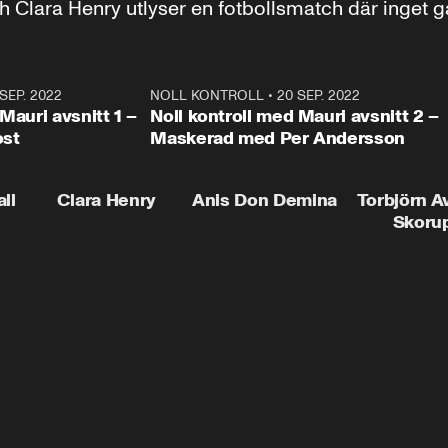
och Clara Henry utlyser en fotbollsmatch där inget 
SEP. 2022
13:24
NOLL KONTROLL
•
20 SEP. 2022
15:0
Plus
Mauri avsnitt 1 –
Noll kontroll med Mauri avsnitt 2 –
ost
Maskerad med Per Andersson
ll
Clara Henry
Anis Don Demina
Torbjörn A
Skoru