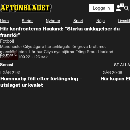
Logga in
Hem
Serier
Nyheter
Sport
Nöje
Livsstil
Här konfronteras Haaland: "Starka anklagelser du
framför"
Fotboll
Manchester Citys ägare har anklagats för grova brott mot 
mänskligheten. Hör hur Citys nya stjärna Erling Braut Haaland 
Se mer
kommenterar anklagelserna.
Fotboll
•
21.09.22
•
126 sek
Senast
SE ALLA
I GÅR 21:31
1:28
I GÅR 20:08
Hammarby föll efter förlängning –
Här kapas El
utslaget ur kvalet