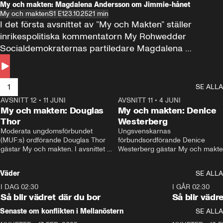
My och makten: Magdalena Andersson om Jimmie-hånet
My och makten
S1 E1
23.10.25
21 min
I det första avsnittet av ”My och Makten” ställer 
inrikespolitiska kommentatorn My Rohwedder 
Socialdemokraternas partiledare Magdalena 
Andersson till svars.
1
SE ALLA
AVSNITT 12
•
11 JUNI
26:27
AVSNITT 11
•
4 JUNI
2
My och makten: Douglas
My och makten: Denice
Thor
Westerberg
Moderata ungdomsförbundet 
Ungsvenskarnas 
(MUF:s) ordförande Douglas Thor 
förbundsordförande Denice 
gästar My och makten. I avsnittet 
Westerberg gästar My och makten.
diskuteras tonårsutvisningarna och 
avsnittet diskuteras migrationsfrå
hur Moderaterna ska locka väljare till 
och hur SD ska locka kvinnliga 
Väder
SE ALLA
valet i höst. 
väljare. 
I DAG 02:30
1:06
I GÅR 02:30
Så blir vädret där du bor
Så blir vädr
Senaste om konflikten i Mellanöstern
SE ALLA