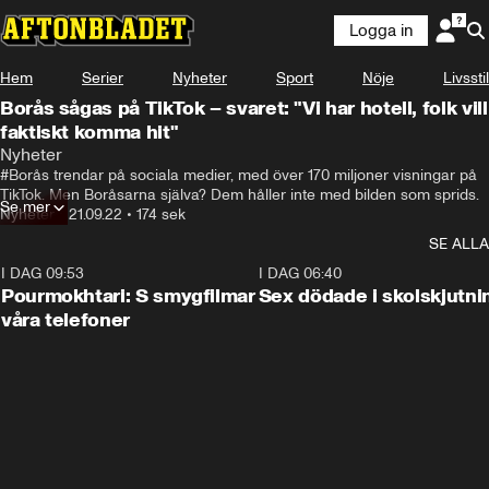
Logga in
Hem
Serier
Nyheter
Sport
Nöje
Livsstil
Borås sågas på TikTok – svaret: "Vi har hotell, folk vill
faktiskt komma hit"
Nyheter
#Borås trendar på sociala medier, med över 170 miljoner visningar på 
TikTok. Men Boråsarna själva? Dem håller inte med bilden som sprids.
Se mer
Nyheter
•
21.09.22
•
174 sek
SE ALLA
I DAG 09:53
1:36
I DAG 06:40
Pourmokhtari: S smygfilmar
Sex dödade i skolskjutni
våra telefoner