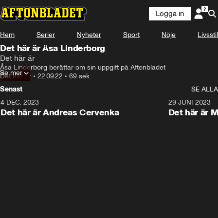
Logga in
Hem
Serier
Nyheter
Sport
Nöje
Livsstil
Det här är Åsa Linderborg
Det här är
Åsa Linderborg berättar om sin uppgift på Aftonbladet
Se mer
Det här är
•
22.09.22
•
69 sek
Senast
SE ALLA
4 DEC. 2023
1:31
29 JUNI 2023
Det här är Andreas Cervenka
Det här är