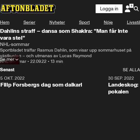
Logga in
Hem
Serier
Nyheter
Sport
Nöje
Livsstil
Dahlins straff – dansa som Shakira: ”Man får inte
vara stel”
NHL-sommar
Sportbladet träffar Rasmus Dahlin, som visar upp sommarhuset på 
västkusten – och utmanas av Lucas Raymond
Se mer
NHL-sommar
•
22.09.22
•
13 min
Senast
SE ALLA
5 OKT. 2022
14:57
30 SEP. 2022
Filip Forsbergs dag som dalkarl
Landeskog: 
pokalen