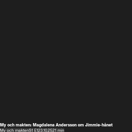
My och makten: Magdalena Andersson om Jimmie-hånet
My och makten
S1 E1
23.10.25
21 min