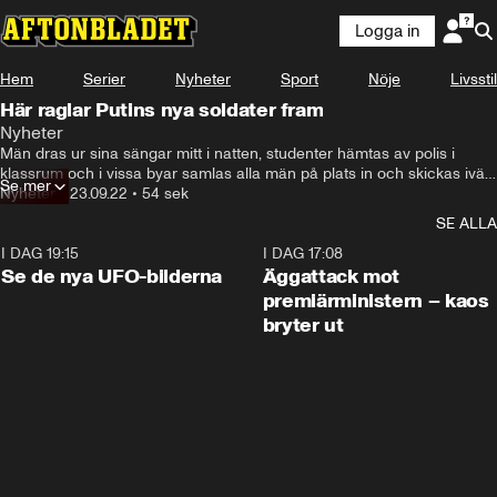
Logga in
Hem
Serier
Nyheter
Sport
Nöje
Livsstil
Här raglar Putins nya soldater fram
Nyheter
Män dras ur sina sängar mitt i natten, studenter hämtas av polis i 
klassrum och i vissa byar samlas alla män på plats in och skickas iväg.

Se mer
Nyheter
•
23.09.22
•
54 sek
Så mobiliseras soldater i ryska Sibirien.
SE ALLA
I DAG 19:15
0:36
I DAG 17:08
Se de nya UFO-bilderna
Äggattack mot
premiärministern – kaos
bryter ut