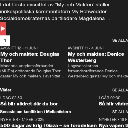
I det första avsnittet av ”My och Makten” ställer 
inrikespolitiska kommentatorn My Rohwedder 
Socialdemokraternas partiledare Magdalena 
Andersson till svars.
1
SE ALLA
AVSNITT 12
•
11 JUNI
26:27
AVSNITT 11
•
4 JUNI
2
My och makten: Douglas
My och makten: Denice
Thor
Westerberg
Moderata ungdomsförbundet 
Ungsvenskarnas 
(MUF:s) ordförande Douglas Thor 
förbundsordförande Denice 
gästar My och makten. I avsnittet 
Westerberg gästar My och makten.
diskuteras tonårsutvisningarna och 
avsnittet diskuteras migrationsfrå
hur Moderaterna ska locka väljare till 
och hur SD ska locka kvinnliga 
Väder
SE ALLA
valet i höst. 
väljare. 
I DAG 02:30
1:06
I GÅR 02:30
Så blir vädret där du bor
Så blir vädr
Senaste om konflikten i Mellanöstern
SE ALLA
NYHETER
•
17 FEB. 2025
0:45
NYHETER
•
16 F
500 dagar av krig i Gaza – se förödelsen
Nya vapen ti