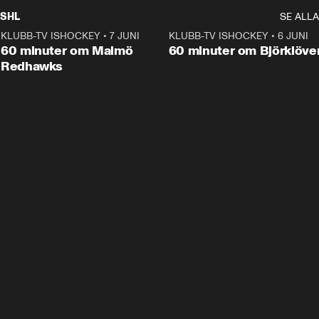
SHL
SE ALLA
KLUBB-TV ISHOCKEY
•
7 JUNI
1:02:53
KLUBB-TV ISHOCKEY
•
6 JUNI
1:0
Plus
60 minuter om Malmö
60 minuter om Björklöve
Redhawks