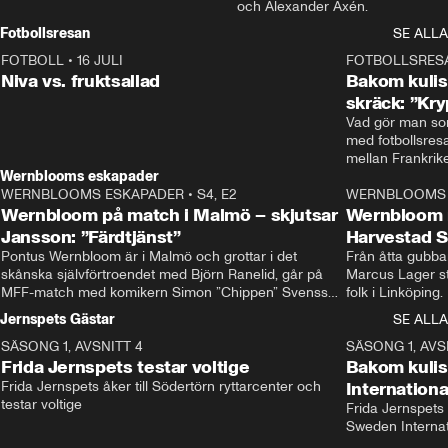
och Alexander Axén.
Fotbollsresan
SE ALLA
FOTBOLL
•
16 JULI
0:44
FOTBOLLSRES
Niva vs. fruktsallad
Bakom kulis
skräck: ”Kry
Vad gör man som
med fotbollsres
Wernblooms eskapader
WERNBLOOMS ESKAPADER
•
S4, E2
38:23
WERNBLOOMS 
Wernbloom på match i Malmö – skjutsar
Wernbloom 
Jansson: ”Färdtjänst”
Harvestad 
Pontus Wernbloom är i Malmö och grottar i det 
Från åtta gubbar 
skånska självförtroendet med Björn Ranelid, går på 
Marcus Lager sta
MFF-match med komikern Simon ”Chippen” Svensson 
folk i Linköping
och hjälper skadade stjärnbacken Pontus Jansson 
och Wernbloom kl
Jernspets Gästar
SE ALLA
hem. 
SÄSONG 1, AVSNITT 4
13:37
SÄSONG 1, AVS
Frida Jernspets testar voltige
Bakom kuli
Frida Jernspets åker till Södertörn ryttarcenter och 
Internation
testar voltige
Frida Jernspets 
Sweden Interna