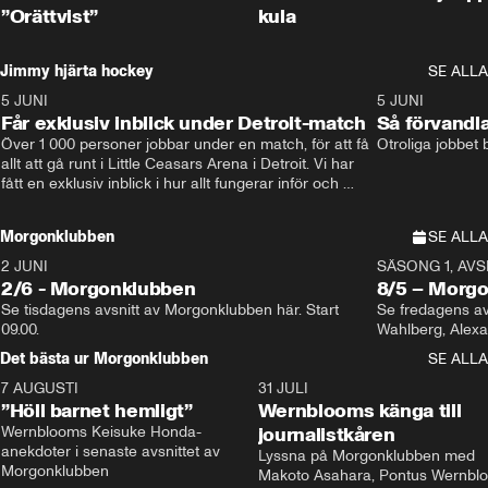
”Orättvist”
kula
Jimmy hjärta hockey
SE ALLA
5 JUNI
11:14
5 JUNI
Får exklusiv inblick under Detroit-match
Så förvandl
Över 1 000 personer jobbar under en match, för att få 
Otroliga jobbet
allt att gå runt i Little Ceasars Arena i Detroit. Vi har 
fått en exklusiv inblick i hur allt fungerar inför och 
under match i världens bästa hockeyliga
Morgonklubben
SE ALLA
2 JUNI
SÄSONG 1, AVSN
2/6 - Morgonklubben
8/5 – Morg
Se tisdagens avsnitt av Morgonklubben här. Start 
Se fredagens av
09.00. 
Det bästa ur Morgonklubben
SE ALLA
7 AUGUSTI
1:14
31 JULI
”Höll barnet hemligt”
Wernblooms känga till
Wernblooms Keisuke Honda-
journalistkåren
anekdoter i senaste avsnittet av 
Lyssna på Morgonklubben med 
Morgonklubben
Makoto Asahara, Pontus Wernblo