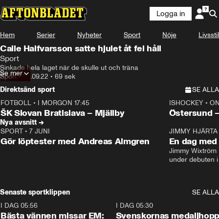
Logga in
Hem
Serier
Nyheter
Sport
Nöje
Livsstil
Calle Halfvarsson satte hjulet åt fel håll
Sport
Sinkade hela laget när de skulle ut och träna
Se mer
Sport
•
24.09.22
•
69 sek
Direktsänd sport
SE ALLA
FOTBOLL
•
I MORGON 17:45
ISHOCKEY
•
ON
Plus
Plus
ŠK Slovan Bratislava – Mjällby
Östersund 
Nya avsnitt →
SPORT
•
7 JUNI
16:36
JIMMY HJÄRTA
Gör löptester med Andreas Almgren
En dag med 
Jimmy Wixtröm 
under debuten i
Senaste sportklippen
SE ALLA
I DAG 05:56
1:13
I DAG 05:30
Bästa vännen missar EM:
Svenskornas medaljhopp