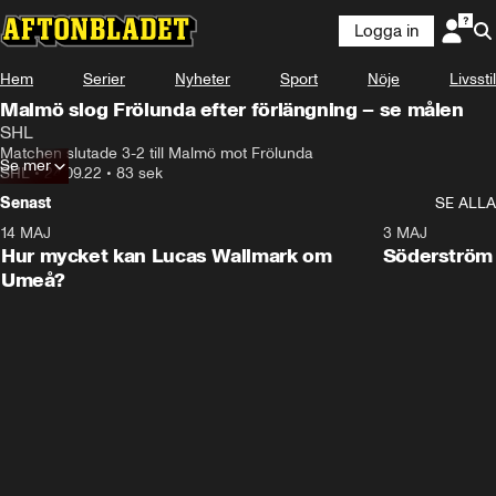
Logga in
Hem
Serier
Nyheter
Sport
Nöje
Livsstil
Malmö slog Frölunda efter förlängning – se målen
SHL
Matchen slutade 3-2 till Malmö mot Frölunda
Se mer
SHL
•
24.09.22
•
83 sek
Senast
SE ALLA
14 MAJ
1:18
3 MAJ
Plus
Hur mycket kan Lucas Wallmark om
Söderström
Umeå?