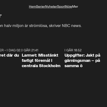
Hem
Serier
Nyheter
Sport
Nöje
Mer
Livsstil
"
en halv miljon är strömlösa, skriver NBC news.
ER
•
I DAG 02:30
1:06
I GÅR 21:41
0:35
I GÅR 18:52
0:3
ret där du
Larmet: Misstänkt
Uppgifter: Jakt på
farligt föremål i
gärningsman – på
centrala Stockholm
samma ö