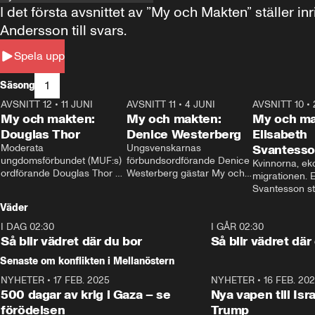
I det första avsnittet av ”My och Makten” ställe
Andersson till svars.
Spela upp
1
Säsong
AVSNITT 12
•
11 JUNI
26:27
AVSNITT 11
•
4 JUNI
23:40
AVSNITT 10
•
My och makten:
My och makten:
My och ma
Douglas Thor
Denice Westerberg
Elisabeth
Moderata 
Ungsvenskarnas 
Svantess
ungdomsförbundet (MUF:s) 
förbundsordförande Denice 
Kvinnorna, ek
ordförande Douglas Thor 
Westerberg gästar My och 
migrationen. E
gästar My och makten. I 
makten. I avsnittet 
Svantesson stäl
avsnittet diskuteras 
diskuteras migrationsfrågan 
när finansmini
Väder
tonårsutvisningarna och hur 
och hur SD ska locka 
Moderaterna ska locka 
kvinnliga väljare. 
I DAG 02:30
1:06
I GÅR 02:30
väljare till valet i höst. 
Så blir vädret där du bor
Så blir vädret där
Senaste om konflikten i Mellanöstern
NYHETER
•
17 FEB. 2025
0:45
NYHETER
•
16 FEB. 20
500 dagar av krig i Gaza – se
Nya vapen till Isr
förödelsen
Trump