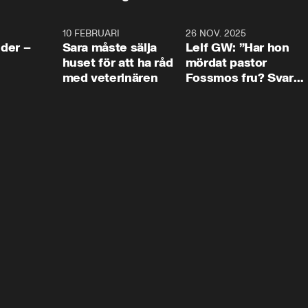
4:24
10 FEBRUARI
4:13
26 NOV. 2025
8:1
der –
Sara måste sälja
Leif GW: ”Har hon
huset för att ha råd
mördat pastor
med veterinären
Fossmos fru? Svar
nej.”