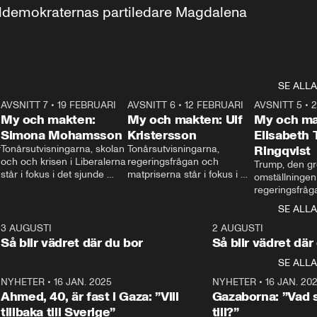
aldemokraternas partiledare Magdalena 
SE ALLA
7
AVSNITT 7
•
19 FEBRUARI
24:30
AVSNITT 6
•
12 FEBRUARI
27:30
AVSNITT 5
•
My och makten:
My och makten: Ulf
My och ma
Simona Mohamsson
Kristersson
Elisabeth
 
Tonårsutvisningarna, skolan 
Tonårsutvisningarna, 
Ringqvist
och och krisen i Liberalerna 
regeringsfrågan och 
Trump, den gr
står i fokus i det sjunde 
matpriserna står i fokus i 
omställningen
avsnittet av ”My och 
det sjätte avsnittet av ”My 
regeringsfråga
makten”. Se när 
och makten”. Se när 
centrum i det 
SE ALLA
Aftonbladets inrikespolitiska 
Aftonbladets inrikespolitiska 
avsnittet av ”
kommentator My 
kommentator My 
6
3 AUGUSTI
1:06
2 AUGUSTI
Makten”. Se nä
Rohwedder ställer 
Rohwedder ställer 
Så blir vädret där du bor
Så blir vädret där
Aftonbladets in
utbildnings- och 
statsminister Ulf Kristersson 
kommentator 
SE ALLA
integrationsminister Simona 
till svars.
Rohwedder stäl
Mohamsson till svars.
Centerpartiets
2
NYHETER
•
16 JAN. 2025
1:01
NYHETER
•
16 JAN. 20
Thand Ring till
Ahmed, 40, är fast i Gaza: ”Vill
Gazaborna: ”Vad s
tillbaka till Sverige”
till?”