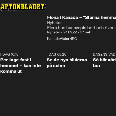
Fiona i Kanada – "Stanna hemma
Nyheter
Flera hus har svepts bort och över 
Nyheter
•
24.09.22
•
37 sek
Kanada
Väder
NBC
I DAG 10:16
1:26
I DAG 08:20
0:31
DAGENS VÄD
Per-Inge fast i
Se de nya bilderna
Så blir väd
hemmet – kan inte
på solen
bor
komma ut