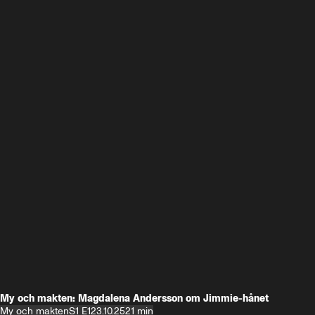
My och makten: Magdalena Andersson om Jimmie-hånet
My och makten
S1 E1
23.10.25
21 min