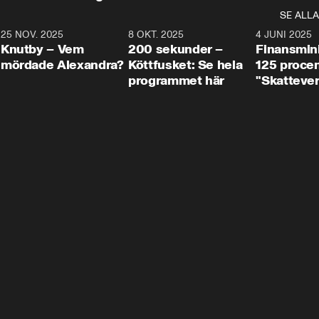
SE ALLA
3
25 NOV. 2025
31:05
8 OKT. 2025
4:29
4 JUNI 2025
Knutby – Vem
200 sekunder –
Finansmin
mördade Alexandra?
Köttfusket: Se hela
125 procent
programmet här
"Skattever
viktig uppg