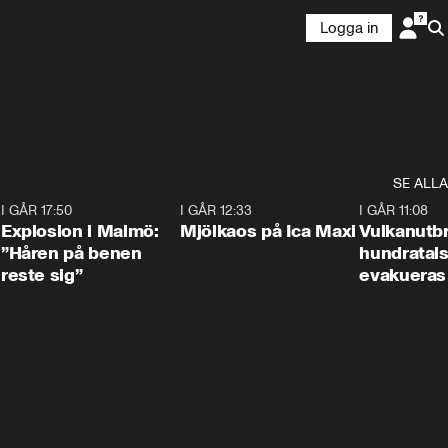
Logga in
SE ALLA
3
I GÅR 17:50
1:10
I GÅR 12:33
0:24
I GÅR 11:08
Explosion i Malmö:
Mjölkaos på Ica Maxi
Vulkanutbr
”Håren på benen
hundratal
reste sig”
evakueras