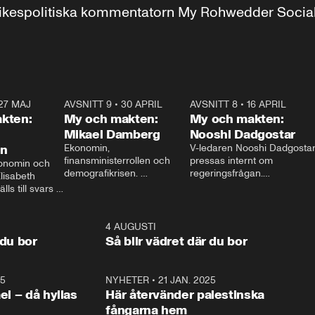
r inrikespolitiska kommentatorn My Rohwedder Soci
27 MAJ
3:51
AVSNITT 9
•
30 APRIL
24:00
AVSNITT 8
•
16 APRIL
25:1
kten:
My och makten:
My och makten:
Mikael Damberg
Nooshi Dadgostar
on
Ekonomin, 
V-ledaren Nooshi Dadgostar
finansministerrollen och 
pressas internt om 
onomin och 
demografikrisen. 
regeringsfrågan.

lisabeth 
Oppositionen ställs till svars 
I Aftonbladets 
ls till svars 
när Socialdemokraternas 
partiledarutfrågning ”My 
stern gästar 
Mikael Damberg gästar My 
och Makten” sätter hon ner 
My och Makten. 
och Makten. 
foten mot kritikerna:

1:06
4 AUGUSTI
1:0
– Vi ställer upp i val. Ska vi 
 du bor
Så blir vädret där du bor
vara med så sitter vi förstås 
25
1:22
NYHETER
•
21 JAN. 2025
0:5
ael – då hyllas
Här återvänder palestinska
fångarna hem