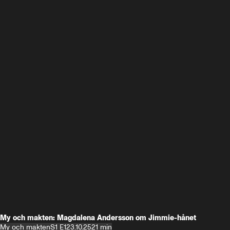
My och makten: Magdalena Andersson om Jimmie-hånet
My och makten
S1 E1
23.10.25
21 min