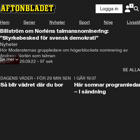
Logga in
Hem
Serier
Nyheter
Sport
Nöje
Livsstil
Billström om Norléns talmansnominering:
”Styrkebesked för svensk demokrati”
Nyheter
Hör Moderaternas gruppledare om högerblockets nominering av 
Andreas Norlén som talman
Se mer
Nyheter
•
26.09.22
•
97 sek
SE ALLA
DAGENS VÄDER
•
FÖR 29 MIN SEN
1:06
I GÅR 19:07
Så blir vädret där du bor
Här somnar programleda
– i sändning