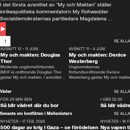
I det första avsnittet av ”My och Makten” ställer 
inrikespolitiska kommentatorn My Rohwedder 
Socialdemokraternas partiledare Magdalena 
Andersson till svars.
1
SE ALLA
AVSNITT 12
•
11 JUNI
26:27
AVSNITT 11
•
4 JUNI
2
My och makten: Douglas
My och makten: Denice
Thor
Westerberg
Moderata ungdomsförbundet 
Ungsvenskarnas 
(MUF:s) ordförande Douglas Thor 
förbundsordförande Denice 
gästar My och makten. I avsnittet 
Westerberg gästar My och makten.
diskuteras tonårsutvisningarna och 
avsnittet diskuteras migrationsfrå
hur Moderaterna ska locka väljare till 
och hur SD ska locka kvinnliga 
Väder
SE ALLA
valet i höst. 
väljare. 
FÖR 29 MIN SEN
1:06
I GÅR 02:30
Så blir vädret där du bor
Så blir vädr
Senaste om konflikten i Mellanöstern
SE ALLA
NYHETER
•
17 FEB. 2025
0:45
NYHETER
•
16 F
500 dagar av krig i Gaza – se förödelsen
Nya vapen ti