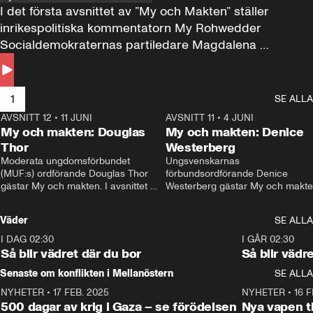
I det första avsnittet av ”My och Makten” ställer 
inrikespolitiska kommentatorn My Rohwedder 
Socialdemokraternas partiledare Magdalena 
Andersson till svars.
1
SE ALLA
AVSNITT 12
•
11 JUNI
26:27
AVSNITT 11
•
4 JUNI
2
My och makten: Douglas
My och makten: Denice
Thor
Westerberg
Moderata ungdomsförbundet 
Ungsvenskarnas 
(MUF:s) ordförande Douglas Thor 
förbundsordförande Denice 
gästar My och makten. I avsnittet 
Westerberg gästar My och makten.
diskuteras tonårsutvisningarna och 
avsnittet diskuteras migrationsfrå
hur Moderaterna ska locka väljare till 
och hur SD ska locka kvinnliga 
Väder
SE ALLA
valet i höst. 
väljare. 
I DAG 02:30
1:06
I GÅR 02:30
Så blir vädret där du bor
Så blir vädr
Senaste om konflikten i Mellanöstern
SE ALLA
NYHETER
•
17 FEB. 2025
0:45
NYHETER
•
16 F
500 dagar av krig i Gaza – se förödelsen
Nya vapen ti