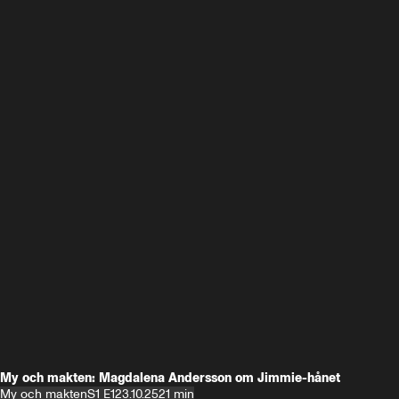
My och makten: Magdalena Andersson om Jimmie-hånet
My och makten
S1 E1
23.10.25
21 min