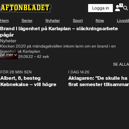
Logga in
Hem
Serier
Nyheter
Sport
Nöje
Livsstil
Brand i lägenhet på Karlaplan – släckningsarbete
pågår
Nyheter
Klockan 20.20 på måndagskvällen inkom larm om en brand i en 
lägenhet på Karlaplan.
Se mer
Nyheter
•
26.09.22
•
42 sek
SE ALLA
FÖR 28 MIN SEN
0:54
I DAG 14:26
Albert, 8, besteg
Åklagaren: ”De skulle ha
Kebnekaise – vill högre
firat semester tillsamma