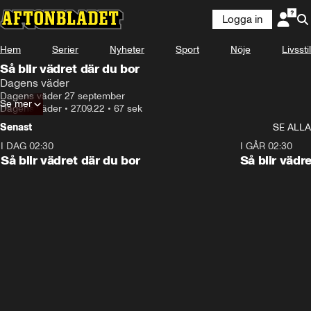
Logga in
Hem
Serier
Nyheter
Sport
Nöje
Livsstil
Så blir vädret där du bor
Dagens väder
Dagens väder 27 september
Se mer
Dagens väder
•
27.09.22
•
67 sek
Senast
SE ALLA
I DAG 02:30
1:06
I GÅR 02:30
Så blir vädret där du bor
Så blir vädr