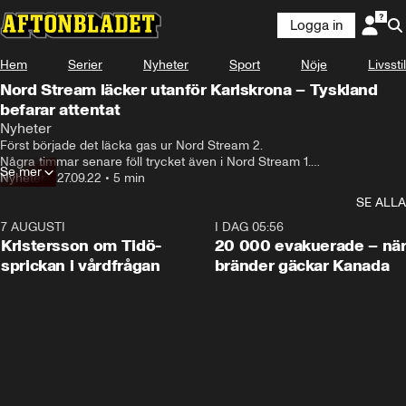
Logga in
Hem
Serier
Nyheter
Sport
Nöje
Livsstil
Nord Stream läcker utanför Karlskrona – Tyskland
befarar attentat
Nyheter
Först började det läcka gas ur Nord Stream 2.

Några timmar senare föll trycket även i Nord Stream 1.

Se mer
Tysklands regering tror att någon förstört ledningarna i en riktad attack 
Nyheter
•
27.09.22
•
5 min
med ubåt eller attackdykare, rapporterar tidningen Tagesspiegel.
SE ALLA
7 AUGUSTI
0:42
I DAG 05:56
Kristersson om Tidö-
20 000 evakuerade – nä
sprickan i vårdfrågan
bränder gäckar Kanada