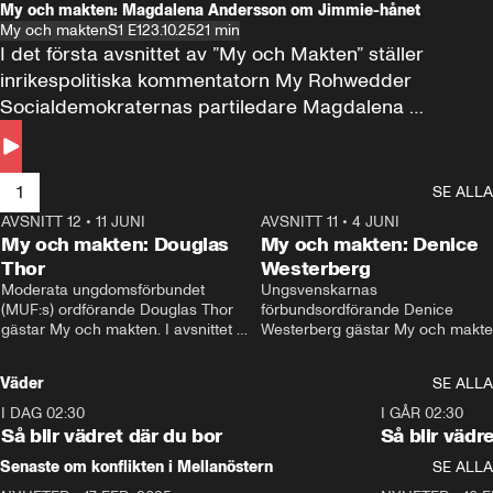
My och makten: Magdalena Andersson om Jimmie-hånet
My och makten
S1 E1
23.10.25
21 min
I det första avsnittet av ”My och Makten” ställer 
inrikespolitiska kommentatorn My Rohwedder 
Socialdemokraternas partiledare Magdalena 
Andersson till svars.
1
SE ALLA
AVSNITT 12
•
11 JUNI
26:27
AVSNITT 11
•
4 JUNI
2
My och makten: Douglas
My och makten: Denice
Thor
Westerberg
Moderata ungdomsförbundet 
Ungsvenskarnas 
(MUF:s) ordförande Douglas Thor 
förbundsordförande Denice 
gästar My och makten. I avsnittet 
Westerberg gästar My och makten.
diskuteras tonårsutvisningarna och 
avsnittet diskuteras migrationsfrå
hur Moderaterna ska locka väljare till 
och hur SD ska locka kvinnliga 
Väder
SE ALLA
valet i höst. 
väljare. 
I DAG 02:30
1:06
I GÅR 02:30
Så blir vädret där du bor
Så blir vädr
Senaste om konflikten i Mellanöstern
SE ALLA