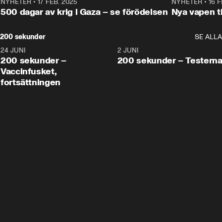
NYHETER
•
17 FEB. 2025
0:45
NYHETER
•
16 F
500 dagar av krig i Gaza – se förödelsen
Nya vapen ti
200 sekunder
SE ALLA
24 JUNI
5:00
2 JUNI
200 sekunder –
200 sekunder – Testern
Vaccinfusket,
fortsättningen