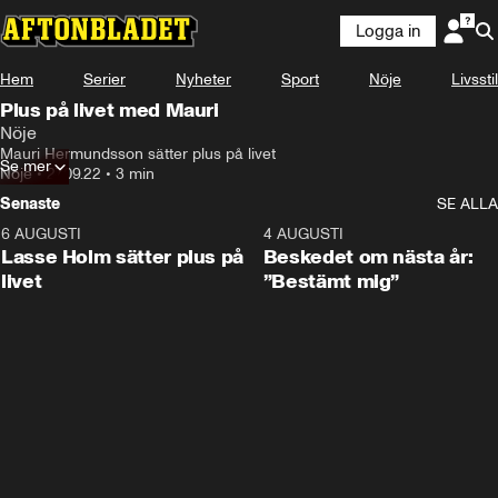
Logga in
Hem
Serier
Nyheter
Sport
Nöje
Livsstil
Plus på livet med Mauri
Nöje
Mauri Hermundsson sätter plus på livet
Se mer
Nöje
•
27.09.22
•
3 min
Senaste
SE ALLA
6 AUGUSTI
1:04
4 AUGUSTI
Lasse Holm sätter plus på
Beskedet om nästa år:
livet
”Bestämt mig”