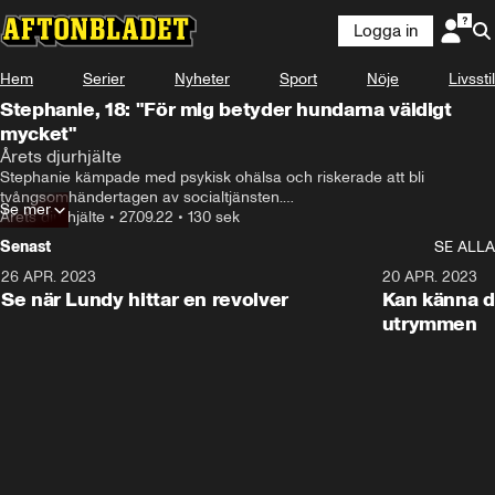
Logga in
Hem
Serier
Nyheter
Sport
Nöje
Livsstil
Stephanie, 18: "För mig betyder hundarna väldigt
mycket"
Årets djurhjälte
Stephanie kämpade med psykisk ohälsa och riskerade att bli 
tvångsomhändertagen av socialtjänsten.

Se mer
Årets djurhjälte
•
27.09.22
•
130 sek
När hon träffade Cia och hundarna Vilja och Märta förändrades livet.
Senast
SE ALLA
26 APR. 2023
3:02
20 APR. 2023
Se när Lundy hittar en revolver
Kan känna d
utrymmen