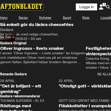
Logga in
Hem
Serier
Nyheter
Sport
Nöje
Livsstil
Så enkelt gör du läckra cheesefries
Godare
Så lyckas du med ostiga cheesefries.
Se mer
Godare
•
29.09.22
•
59 sek
Godare Original
Oliver Ingrosso - livets smaker
Festlighete
I serien ”Oliver Ingrosso – Livets smaker” tar krögaren 
vinterspecia
och matälskaren Oliver med oss på en smakresa 
Catarina König, 
genom Italien. Självklart hälsar brodern Benjamin 
tillbaka med en
Ingrosso på i Rom.
smaker i fokus. D
julfavoriter och 
Senaste Godare
SE ALLA
succé.
29 APRIL
0:50
22 APRIL
”Det är briljant – ett
”Otroligt gott – världskla
genidrag”
Godare rekommenderar
THOMAS SJÖGREN
•
S1, E3
13:56
GOTT OCH GRÖNT MED FABBE
Rödtunga med
Fläskkotletter i svampså
Fabian visar alla sina tips och tric