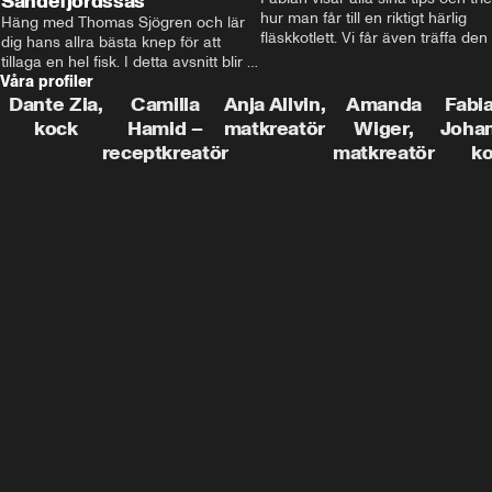
Sandefjordssås
hur man får till en riktigt härlig 
Häng med Thomas Sjögren och lär 
fläskkotlett. Vi får även träffa den 
dig hans allra bästa knep för att 
före detta schlagerkungen Fredrik
tillaga en hel fisk. I detta avsnitt blir 
som lämnat stan och sadlat om till
Våra profiler
de helstekt rödtunga med 
grisbonde på Gotland.
sandefjordssås och en magisk sallad 
Dante Zia,
Camilla
Anja Allvin,
Amanda
Fabia
på pepparrot och äpple.
kock
Hamid –
matkreatör
Wiger,
Joha
receptkreatör
matkreatör
k