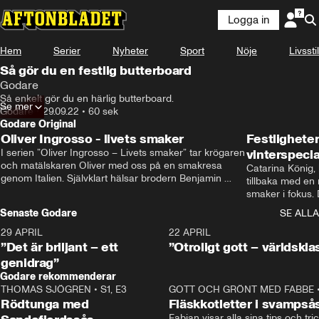
Logga in
Hem
Serier
Nyheter
Sport
Nöje
Livsstil
Så gör du en festlig butterboard
Godare
Så enkelt gör du en härlig butterboard.
Se mer
Godare
•
29.09.22
•
60 sek
Godare Original
Oliver Ingrosso - livets smaker
Festlighete
I serien ”Oliver Ingrosso – Livets smaker” tar krögaren 
vinterspecia
och matälskaren Oliver med oss på en smakresa 
Catarina König, 
genom Italien. Självklart hälsar brodern Benjamin 
tillbaka med en
Ingrosso på i Rom.
smaker i fokus. D
julfavoriter och 
Senaste Godare
SE ALLA
succé.
29 APRIL
0:50
22 APRIL
”Det är briljant – ett
”Otroligt gott – världskla
genidrag”
Godare rekommenderar
THOMAS SJÖGREN
•
S1, E3
13:56
GOTT OCH GRÖNT MED FABBE
Rödtunga med
Fläskkotletter i svampså
Fabian visar alla sina tips och tric