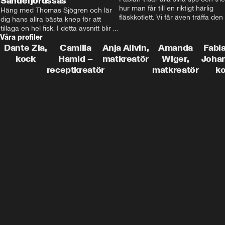
Sandefjordssås
hur man får till en riktigt härlig 
Häng med Thomas Sjögren och lär 
fläskkotlett. Vi får även träffa den 
dig hans allra bästa knep för att 
före detta schlagerkungen Fredrik
tillaga en hel fisk. I detta avsnitt blir 
som lämnat stan och sadlat om till
Våra profiler
de helstekt rödtunga med 
grisbonde på Gotland.
sandefjordssås och en magisk sallad 
Dante Zia,
Camilla
Anja Allvin,
Amanda
Fabia
på pepparrot och äpple.
kock
Hamid –
matkreatör
Wiger,
Joha
receptkreatör
matkreatör
k